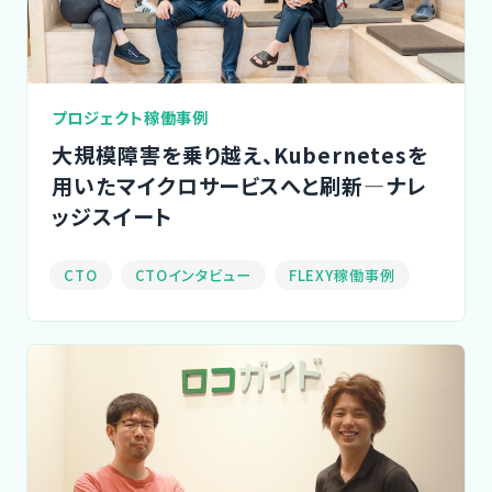
CTOイベント
CTO Event
プロジェクト稼働事例
CTOインタビュー
大規模障害を乗り越え、Kubernetesを
CTO Interview
用いたマイクロサービスへと刷新―ナレ
ッジスイート
開発手法と体制
Development method
CTO
CTOインタビュー
FLEXY稼働事例
フリーランス副業ノウハウ
Freelance Know-How
利用企業事例
Examples of companies
デザイナー