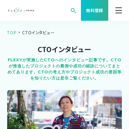
search
無料登録
TOP
CTOインタビュー
案件検索
CTOインタビュー
職種から案件を探す
FLEXYが実施したCTOへのインタビュー記事です。CTO
が推進したプロジェクトの裏側や成功の秘訣についてまと
FLEXYについて
めてあります。CTOの考え方やプロジェクト成功の要因等
を知りたい方は是非ご覧ください。
よくある質問
福利厚生
ご利用者様の声