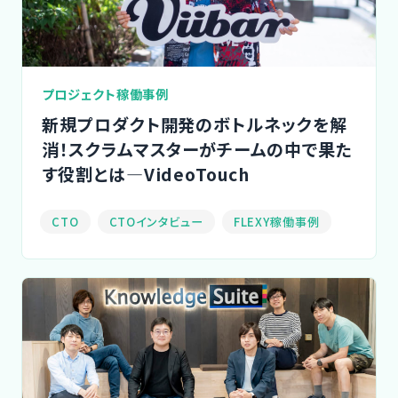
ご利用の流れ
コーディネーター紹介
プロジェクト稼働事例
イベント/マガジン
新規プロダクト開発のボトルネックを解
消！スクラムマスターがチームの中で果た
す役割とは―VideoTouch
法人の方
CTO
CTOインタビュー
FLEXY稼働事例
今すぐ無料で登録
ログイン