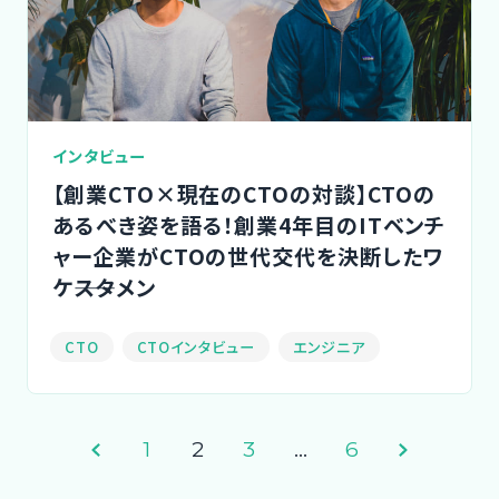
インタビュー
【創業CTO×現在のCTOの対談】CTOの
あるべき姿を語る！創業4年目のITベンチ
ャー企業がCTOの世代交代を決断したワ
ケ――スタメン
CTO
CTOインタビュー
エンジニア
1
2
3
…
6