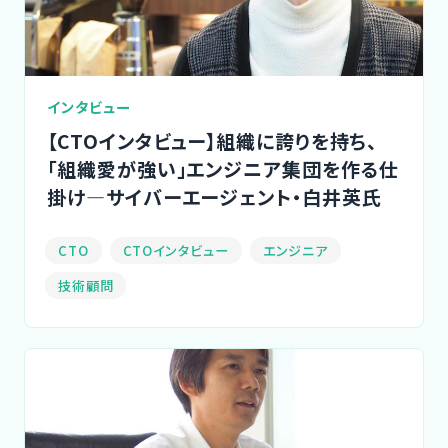
CTOイベント
CTO Event
インタビュー
CTOインタビュー
【CTOインタビュー】組織に誇りを持ち、
CTO Interview
「組織愛が強い」エンジニア集団を作る仕
掛け―サイバーエージェント・白井英氏
開発手法と体制
Development method
CTO
CTOインタビュー
エンジニア
技術顧問
フリーランス副業ノウハウ
Freelance Know-How
利用企業事例
Examples of companies
デザイナー