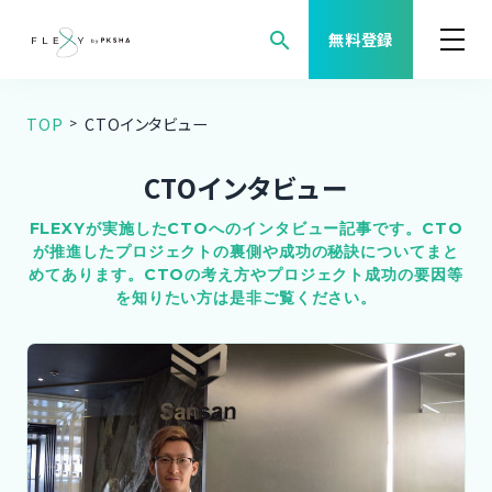
search
無料登録
TOP
CTOインタビュー
案件検索
CTOインタビュー
職種から案件を探す
FLEXYが実施したCTOへのインタビュー記事です。CTO
が推進したプロジェクトの裏側や成功の秘訣についてまと
FLEXYについて
めてあります。CTOの考え方やプロジェクト成功の要因等
を知りたい方は是非ご覧ください。
よくある質問
福利厚生
ご利用者様の声