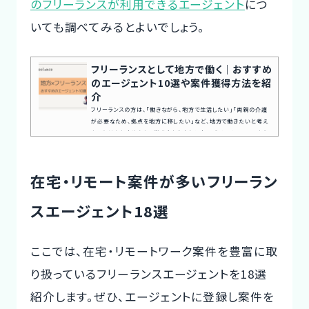
のフリーランスが利用できるエージェント
につ
いても調べてみるとよいでしょう。
フリーランスとして地方で働く｜おすすめ
のエージェント10選や案件獲得方法を紹
介
フリーランスの方は、「働きながら、地方で生活したい」「両親の介護
が必要なため、拠点を地方に移したい」など、地方で働きたいと考え
たことはありませんか？働き方を自由に選択できるフリーランスなら、
地方で働くことも可能です。本記事では、フリーランスが地方で案件探
しをするのにおすすめのエージェントを中心に、案件獲得方法やエー
ジェントを選ぶ際のポイントを紹介します。案件探しの悩み交渉の不
在宅・リモート案件が多いフリーラン
安、専任エージェントが全てサポート今すぐ無料キャリア相談を申し
込む地方で働くフリーランスの状況コロナ禍の影響でリモート...
スエージェント18選
ここでは、在宅・リモートワーク案件を豊富に取
り扱っているフリーランスエージェントを18選
紹介します。ぜひ、エージェントに登録し案件を