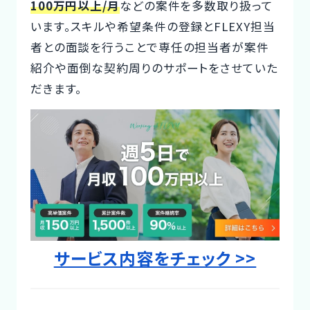
100万円以上/月
などの案件を多数取り扱って
Designer
います。スキルや希望条件の登録とFLEXY担当
者との面談を行うことで専任の担当者が案件
紹介や面倒な契約周りのサポートをさせていた
だきます。
サービス内容をチェック >>