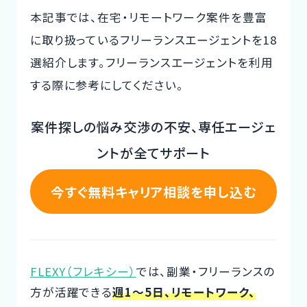
本記事では、在宅・リモートワーク案件を豊富
CTOイベント
に取り扱っているフリーランスエージェントを18
CTO Event
選紹介します。フリーランスエージェントを利用
する際に参考にしてください。
CTOインタビュー
CTO Interview
案件探しの悩み交渉の不安、専任エージェ
開発手法と体制
ントが全てサポート
Development method
今すぐ無料キャリア相談を申し込む
フリーランス副業ノウハウ
Freelance Know-How
利用企業事例
Examples of companies
FLEXY（フレキシー）
では、副業・フリーランスの
方が活躍できる
週1～5日、リモートワーク、
デザイナー