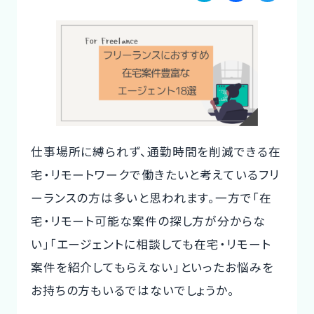
a
a
w
ご利用の流れ
te
c
it
コーディネーター紹介
n
e
te
a
b
r
イベント/マガジン
o
法人の方
o
仕事場所に縛られず、通勤時間を削減できる在
k
宅・リモートワークで働きたいと考えているフリ
ーランスの方は多いと思われます。一方で「在
今すぐ無料で登録
ログイン
宅・リモート可能な案件の探し方が分からな
い」「エージェントに相談しても在宅・リモート
案件を紹介してもらえない」といったお悩みを
お持ちの方もいるではないでしょうか。