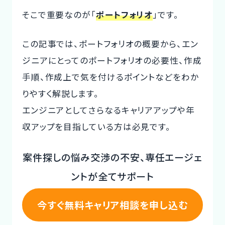
そこで重要なのが「
ポートフォリオ
」です。
CTOイベント
CTO Event
この記事では、ポートフォリオの概要から、エン
ジニアにとってのポートフォリオの必要性、作成
CTOインタビュー
手順、作成上で気を付けるポイントなどをわか
CTO Interview
りやすく解説します。
開発手法と体制
エンジニアとしてさらなるキャリアアップや年
Development method
収アップを目指している方は必見です。
フリーランス副業ノウハウ
案件探しの悩み交渉の不安、専任エージェ
Freelance Know-How
ントが全てサポート
利用企業事例
Examples of companies
今すぐ無料キャリア相談を申し込む
デザイナー