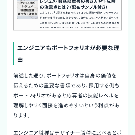
レジュメ・職務経歴書の書き方や作成時
の注意点とは？（配布サンプル付き）
こんにちは。FLEXY編集部です。レジュメは就職・転職やフリーランス
が案件を獲得する際に欠かせない、自分のスキルや人柄をアピールす
る書類です。自分に合った企業・プロジェクトに出会うための武器とな
りますが、多数のプロジェクトに入った経験がある場合は、どのように
書けばいいのか迷うのではないでしょうか。この記事ではレジュメの
テンプレートを元に事例を挙げながら、記入時のポイントをまとめてお
伝えします。FLEXYでご案内しているレジュメフォーマットはこちらか
エンジニアもポートフォリオが必要な理
らダウンロードいただけます。ご利用の際はMicrosoft Word ...
由
前述した通り、ポートフォリオは自身の価値を
伝えるための重要な書類であり、採用する側も
ポートフォリオがあると応募者の技能レベルを
理解しやすく面接を進めやすいという利点があ
ります。
エンジニア職種はデザイナー職種に比べるとポ