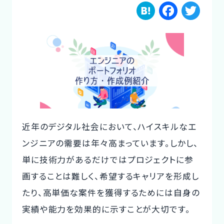
H
F
T
ご利用の流れ
a
a
w
コーディネーター紹介
te
c
it
n
e
te
イベント/マガジン
a
b
r
法人の方
o
o
近年のデジタル社会において、ハイスキルなエ
k
ンジニアの需要は年々高まっています。しかし、
今すぐ無料で登録
ログイン
単に技術力があるだけではプロジェクトに参
画することは難しく、希望するキャリアを形成し
たり、高単価な案件を獲得するためには自身の
実績や能力を効果的に示すことが大切です。