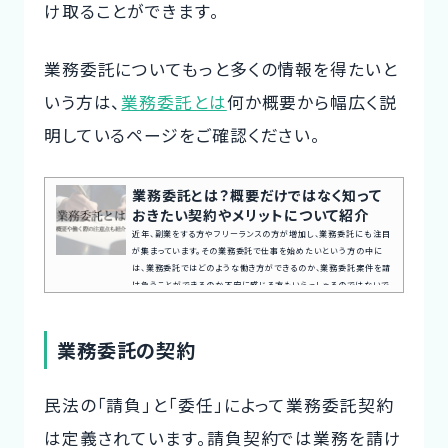
け取ることができます。
業務委託についてもっと多くの情報を得たいと
いう方は、
業務委託とは
何か概要から幅広く説
明しているページをご確認ください。
業務委託とは？概要だけではなく知って
おきたい契約やメリットについて紹介
近年、副業をする方やフリーランスの方が増加し、業務委託にも注目
が集まっています。その業務委託で仕事を始めたいという方の中に
は、業務委託ではどのような働き方ができるのか、業務委託案件を請
け負うことができるのか不安に感じる方もいらっしゃるのではないで
しょうか。また、現在業務委託で働いている方の中には、契約時や働く
際に注意することは何か知りたい方もいらっしゃるのではないでしょ
うか。本記事では業務委託の概要や注意すること、業務委託案件を探
業務委託の契約
す方法など幅広く紹介していきます。案件探しの悩み交渉の不安、
専...
民法の「請負」と「委任」によって業務委託契約
は定義されています。請負契約では業務を請け