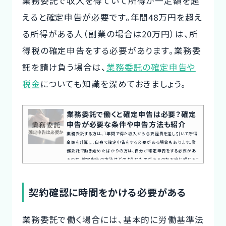
業務委託で収入を得ていて所得が一定額を超
えると確定申告が必要です。年間48万円を超え
る所得がある人（副業の場合は20万円）は、所
得税の確定申告をする必要があります。業務委
託を請け負う場合は、
業務委託の確定申告や
税金
についても知識を深めておきましょう。
業務委託で働くと確定申告は必要？確定
申告が必要な条件や申告方法も紹介
業務委託する方は、1年間で得た収入から必要経費を差し引いて所得
金額を計算し、自身で確定申告をする必要がある場合もあります。業
務委託で働き始めたばかりの方は、自分が確定申告をする必要があ
るのか、確定申告の方法はどのようなものがあるのか不安に感じるこ
とがありませんか。本記事では、業務委託で確定申告が必要な場合
や、青色申告・白色申告の確定申告の種類について紹介していきます。
案件探しの悩み交渉の不安、専任エージェントが全てサポート今すぐ
契約確認に時間をかける必要がある
無料キャリア相談を申し込む業務委託の所得は何所得になるのかま
ず、所...
業務委託で働く場合には、基本的に労働基準法