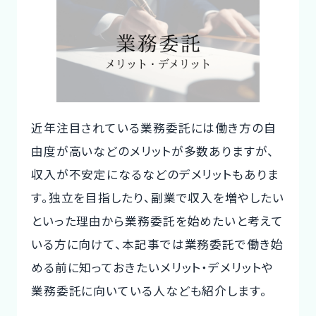
te
c
it
ご利用の流れ
n
e
te
コーディネーター紹介
a
b
r
o
イベント/マガジン
o
近年注目されている業務委託には働き方の自
法人の方
k
由度が高いなどのメリットが多数ありますが、
収入が不安定になるなどのデメリットもありま
す。独立を目指したり、副業で収入を増やしたい
今すぐ無料で登録
ログイン
といった理由から業務委託を始めたいと考えて
いる方に向けて、本記事では業務委託で働き始
める前に知っておきたいメリット・デメリットや
業務委託に向いている人なども紹介します。