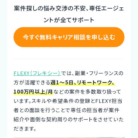
案件探しの悩み交渉の不安、専任エージェ
CTOイベント
ントが全てサポート
CTO Event
今すぐ無料キャリア相談を申し込む
CTOインタビュー
CTO Interview
開発手法と体制
Development method
FLEXY（フレキシー）
では、副業・フリーランスの
方が活躍できる
週1～5日、リモートワーク、
フリーランス副業ノウハウ
100万円以上/月
などの案件を多数取り扱って
Freelance Know-How
います。スキルや希望条件の登録とFLEXY担当
者との面談を行うことで専任の担当者が案件
利用企業事例
紹介や面倒な契約周りのサポートをさせていた
Examples of companies
だきます。
デザイナー