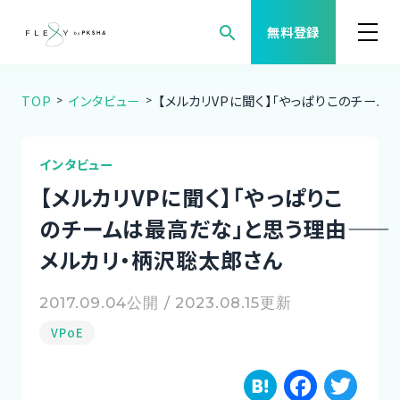
search
無料登録
TOP
インタビュー
【メルカリVPに聞く】「やっぱりこのチーム
案件検索
職種から案件を探す
インタビュー
【メルカリVPに聞く】「やっぱりこ
FLEXYについて
のチームは最高だな」と思う理由――
メルカリ・柄沢聡太郎さん
よくある質問
2017.09.04公開 / 2023.08.15更新
福利厚生
VPoE
ご利用者様の声
H
F
T