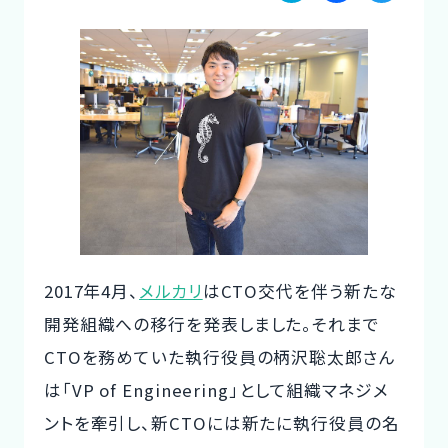
a
a
w
ご利用の流れ
te
c
it
コーディネーター紹介
n
e
te
a
b
r
イベント/マガジン
o
法人の方
o
k
2017年4月、
メルカリ
はCTO交代を伴う新たな
今すぐ無料で登録
ログイン
開発組織への移行を発表しました。それまで
CTOを務めていた執行役員の柄沢聡太郎さん
は「VP of Engineering」として組織マネジメ
ントを牽引し、新CTOには新たに執行役員の名