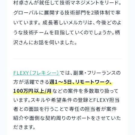
村卓さんが就任して技術マネジメントをリード。
グローバルに展開する技術部門を2頭体制で率
CTOイベント
いています。 成長著しいメルカリは、今後どのよ
CTO Event
うな技術チームを目指していくのでしょうか。柄
CTOインタビュー
沢さんにお話を伺いました。
CTO Interview
開発手法と体制
Development method
FLEXY（フレキシー）
では、副業・フリーランスの
方が活躍できる
週1～5日、リモートワーク、
フリーランス副業ノウハウ
100万円以上/月
などの案件を多数取り扱って
Freelance Know-How
います。スキルや希望条件の登録とFLEXY担当
者との面談を行うことで専任の担当者が案件
利用企業事例
紹介や面倒な契約周りのサポートをさせていた
Examples of companies
だきます。
デザイナー