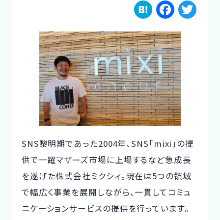
H
F
T
ご利用の流れ
a
a
w
コーディネーター紹介
te
c
it
n
e
te
イベント/マガジン
a
b
r
法人の方
o
o
k
SNS黎明期であった2004年、SNS「mixi」の提
今すぐ無料で登録
ログイン
供で一躍マザーズ市場に上場するなど急成長
を遂げた株式会社ミクシィ。現在は5つの領域
で幅広く事業を展開しながら、一貫してコミュ
ニケーションサービスの提供を行っています。