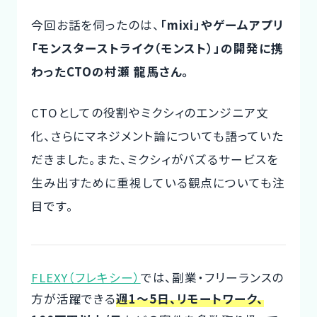
今回お話を伺ったのは、
「mixi」やゲームアプリ
CTOイベント
「モンスターストライク（モンスト）」の開発に携
CTO Event
わったCTOの村瀬 龍馬さん。
CTOインタビュー
CTO Interview
CTOとしての役割やミクシィのエンジニア文
化、さらにマネジメント論についても語っていた
開発手法と体制
だきました。また、ミクシィがバズるサービスを
Development method
生み出すために重視している観点についても注
フリーランス副業ノウハウ
目です。
Freelance Know-How
利用企業事例
Examples of companies
FLEXY（フレキシー）
では、副業・フリーランスの
方が活躍できる
週1～5日、リモートワーク、
デザイナー