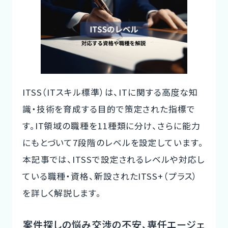
te
c
it
ご利用の流れ
n
e
te
コーディネーター紹介
a
b
r
o
イベント/マガジン
o
ITSS（ITスキル標準）は、ITに関する高度な知
法人の方
k
識・技術を育成する目的で策定された指標で
す。IT領域の職種を11種類に分け、さらに能力
にもとづいて7段階のレベルを設定しています。
今すぐ無料で登録
ログイン
本記事では、ITSSで設定されるレベルや対応し
ている職種・資格、新設されたITSS+（プラス）
を詳しく解説します。
案件探しの悩み交渉の不安、専任エージェ