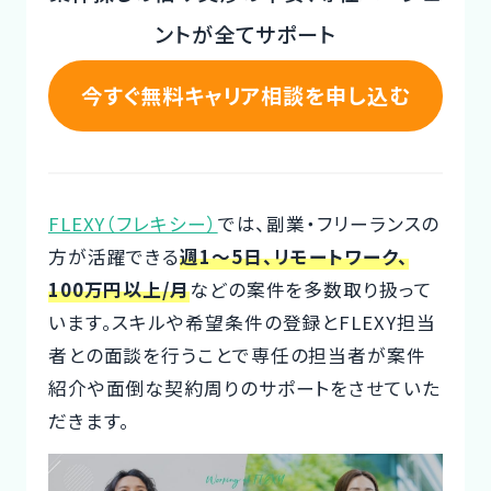
ントが全てサポート
CTOイベント
CTO Event
今すぐ無料キャリア相談を申し込む
CTOインタビュー
CTO Interview
FLEXY（フレキシー）
では、副業・フリーランスの
開発手法と体制
Development method
方が活躍できる
週1～5日、リモートワーク、
100万円以上/月
などの案件を多数取り扱って
フリーランス副業ノウハウ
います。スキルや希望条件の登録とFLEXY担当
Freelance Know-How
者との面談を行うことで専任の担当者が案件
紹介や面倒な契約周りのサポートをさせていた
利用企業事例
だきます。
Examples of companies
デザイナー