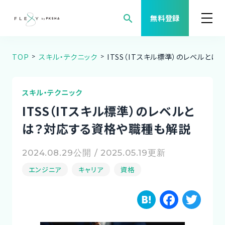
search
無料登録
TOP
スキル・テクニック
ITSS（ITスキル標準）のレベルと
案件検索
職種から案件を探す
スキル・テクニック
ITSS（ITスキル標準）のレベルと
FLEXYについて
は？対応する資格や職種も解説
よくある質問
2024.08.29公開 / 2025.05.19更新
エンジニア
キャリア
資格
福利厚生
H
F
T
ご利用者様の声
a
a
w