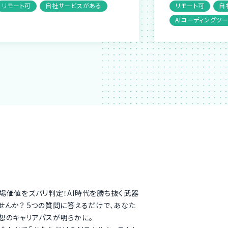
リモート可
自社サービスがある
リモート可
自
AIコーディングツ
場価値をズバリ判定！AI時代を勝ち抜く武器
せんか？ 5つの質問に答えるだけで、あなた
想のキャリアパスが明らかに。