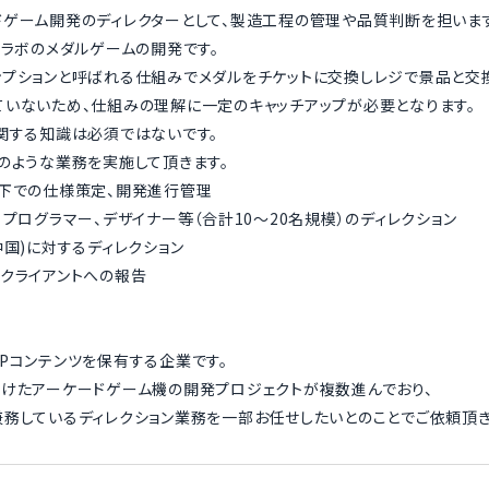
ゲーム開発のディレクターとして、製造工程の管理や品質判断を担います
コラボのメダルゲームの開発です。
プションと呼ばれる仕組みでメダルをチケットに交換しレジで景品と交
いないため、仕組みの理解に一定のキャッチアップが必要となります。
関する知識は必須ではないです。
のような業務を実施して頂きます。
直下での仕様策定、開発進行管理
、プログラマー、デザイナー等（合計10〜20名規模）のディレクション
中国)に対するディレクション
クライアントへの報告
Pコンテンツを保有する企業です。
けたアーケードゲーム機の開発プロジェクトが複数進んでおり、
務しているディレクション業務を一部お任せしたいとのことでご依頼頂き