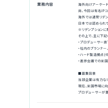
業務内容
海外向けアーケード
尚、今回は有名IP
海外では通常リデン
日本では認められて
※リデンプションに
その上で、主に下記
・プロデューサー
・社内のプランナー
・ハード製造拠点(
・進捗会議での米国
■募集背景
当該企業は有力なI
現在、米国市場に向
プロデューサーが兼