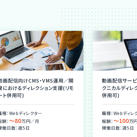
動画配信向けCMS・VMS運用／開
動画配信サービ
発におけるディレクション支援(リモ
クニカルディレ
ート併用可)
併用可)
職種：Webディレクター
職種：Webディレ
〜80
〜100
報酬：
万円／月
報酬：
万
稼働日数：週5日
稼働日数：週5日