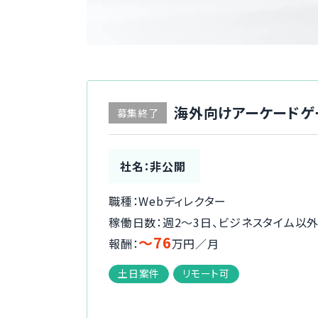
海外向けアーケードゲ
募集終了
社名：非公開
職種：Webディレクター
稼働日数：週2〜3日、ビジネスタイム以
〜76
報酬：
万円／月
土日案件
リモート可