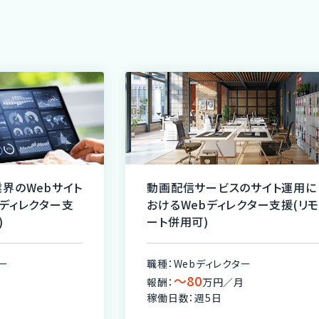
界のWebサイト
動画配信サービスのサイト運用に
ディレクター支
おけるWebディレクター支援(リ
)
ート併用可)
ー
職種：Webディレクター
〜80
月
報酬：
万円／月
稼働日数：週5日