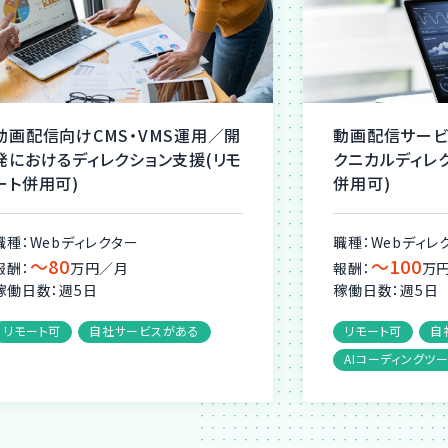
動画配信向けCMS・VMS運用／開
動画配信サービ
発におけるディレクション支援(リモ
クニカルディレ
ート併用可)
併用可)
職種：Webディレクター
職種：Webディレ
〜80
〜100
報酬：
万円／月
報酬：
万
稼働日数：週5日
稼働日数：週5日
リモート可
自社サービスがある
リモート可
自
AIコーディングツ