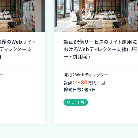
界のWebサイト
動画配信サービスのサイト運用に
ディレクター支
おけるWebディレクター支援(リ
)
ート併用可)
ー
職種：Webディレクター
〜80
月
報酬：
万円／月
稼働日数：週5日
リモート可