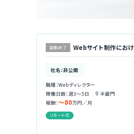
Webサイト制作におけ
募集終了
社名：非公開
職種：Webディレクター
稼働日数：週3〜5日
半蔵門
〜80
報酬：
万円／月
リモート可