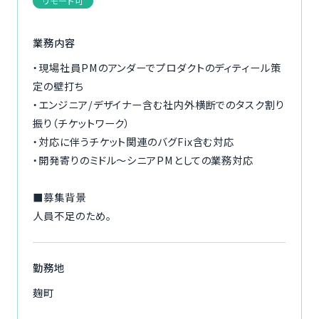
リモート可
ご利用の流れ
業務内容
コーディネーター紹介
・現場社員PMのアンダーでプロダクトのディティール策
定の壁打ち
イベント/マガジン
・エンジニア/デザイナー含む社内外横断でのタスク割り
振り（チケットワーク）
法人の方
・対応に伴うチケット関連のバグFix含む対応
・開発寄りのミドル～シニアPMとしての業務対応
■募集背景
人員不足のため。
今すぐ無料で登録
ログイン
勤務地
麹町