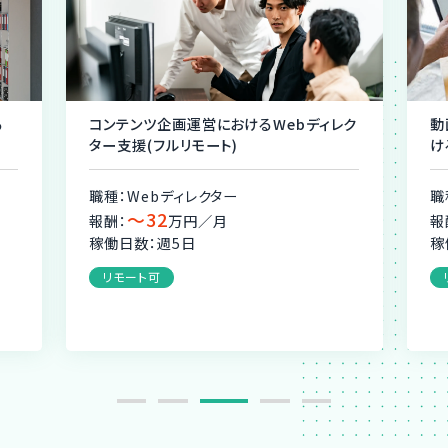
る
コンテンツ企画運営におけるWebディレク
動
ター支援(フルリモート)
け
職種：Webディレクター
職
〜32
報酬：
万円／月
報
稼働日数：週5日
稼
リモート可