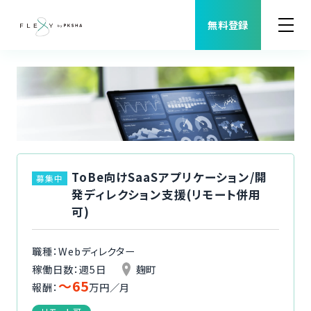
無料登録
案件検索
職種から案件を探す
FLEXYについて
ToBe向けSaaSアプリケーション/開
募集中
発ディレクション支援(リモート併用
よくある質問
可)
福利厚生
職種：Webディレクター
稼働日数：週5日
麹町
〜65
ご利用者様の声
報酬：
万円／月