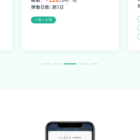
報酬：
万円／月
稼働日数：週5日
リモート可