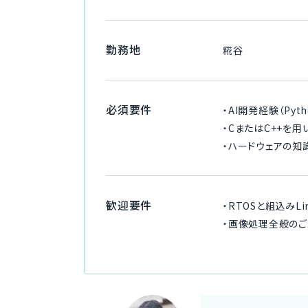
勤務地
糀谷
必須要件
・AI開発経験（Pytho
・CまたはC++を
・ハードウェアの知
歓迎要件
・RTOSと組込みL
・画像処理全般の