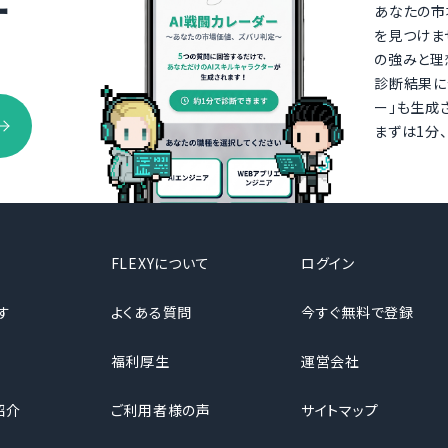
ー
あなたの市
を見つけま
の強みと理
診断結果に
ー」も生成
まずは1分
FLEXYについて
ログイン
す
よくある質問
今すぐ無料で登録
福利厚生
運営会社
紹介
ご利用者様の声
サイトマップ