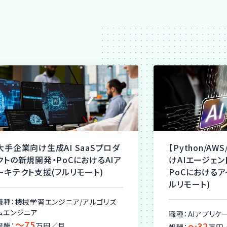
大手企業向け生成AI SaaSプロダ
【Python/AW
クトの新規開発・PoCにおけるAIア
けAIエージェ
ーキテクト支援(フルリモート)
PoCにおけるア
ルリモート)
職種：機械学習エンジニア/アルゴリズ
ムエンジニア
職種：AIアプリケ
〜75
〜32
報酬：
万円／月