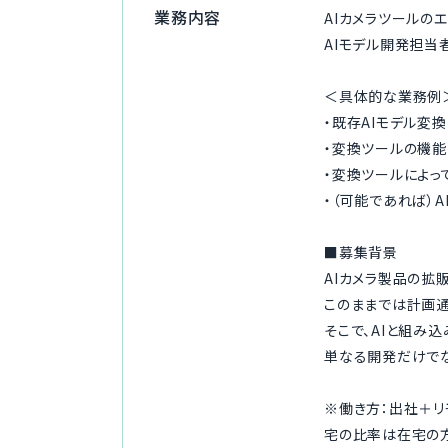
業務内容
AIカメラツールの
AIモデル開発担当
＜具体的な業務例
・既存AIモデル変
・変換ツールの機能
・変換ツールによっ
・（可能であれば）
■募集背景
AIカメラ製品の拡
このままでは計画通
そこで、AIと組み
単なる開発だけでな
※働き方：出社＋リ
宅の比率は在宅の方