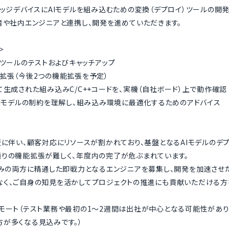
エッジデバイスにAIモデルを組み込むための変換（デプロイ）ツールの開
者や社内エンジニアと連携し、開発を進めていただきます。
＞
換ツールのテストおよびキャッチアップ
拡張（今後2つの機能拡張を予定）
て生成された組み込みC/C++コードを、実機（自社ボード）上で動作確認
AIモデルの制約を理解し、組み込み環境に最適化するためのアドバイス
販に伴い、顧客対応にリソースが割かれており、基盤となるAIモデルのデ
りの機能拡張が難しく、年度内の完了が危ぶまれています。
込みの両方に精通した即戦力となるエンジニアを募集し、開発を加速させ
く、ご自身の知見を活かしてプロジェクトの推進にも貢献いただける方
モート（テスト業務や最初の1〜2週間は出社が中心となる可能性があ
が多くなる見込みです。）