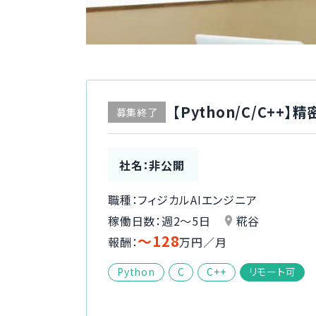
【Python/C/C+
募集終了
社名：非公開
職種：フィジカルAIエンジニア
稼働日数：週2〜5日
糀谷
〜128
報酬：
万円／月
Python
C
C++
リモート可