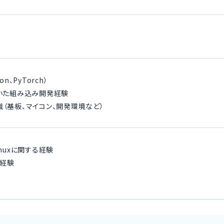
n、PyTorch）
用いた組み込み開発経験
識（基板、マイコン、開発環境など）
inuxに関する経験
ご経験