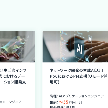
向け生活者インサ
ネットワーク開発の生成AI活用
業におけるデー
PoCにおけるPM支援(リモート併
ケーション開発支
用可)
職種：AIアプリケーションエンジニア
〜55
ションエンジニア
報酬：
万円／月
稼働日数：週5日