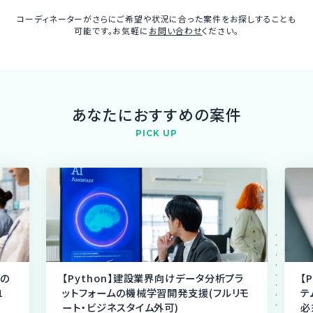
コーディネーターがさらにご希望や状況に合った案件をお探しすることも
可能です。お気軽に
お問い合わせ
ください。
あなたにおすすめの案件
PICK UP
スの
【Python】建設業界向けデータ分析プラ
【
1
ットフォームの機械学習開発支援(フルリモ
テ
ート・ビジネスタイム外可)
必