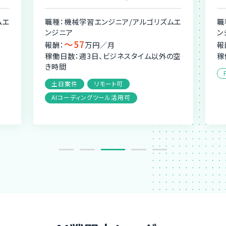
ムエ
職種：機械学習エンジニア/アルゴリズムエ
職
ンジニア
ン
〜57
報酬：
万円／月
報
稼働日数：週3日、ビジネスタイム以外の空
稼
き時間
土日案件
リモート可
AIコーディングツール活用可