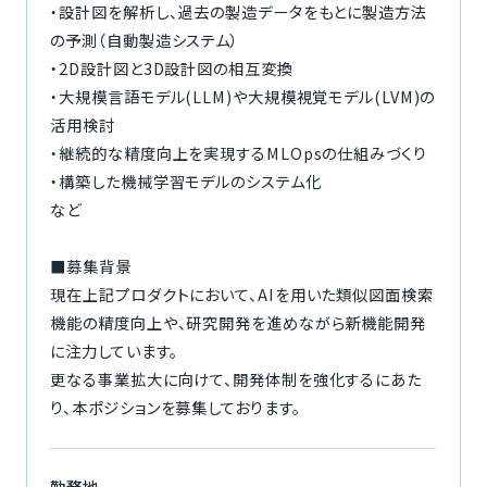
・設計図を解析し、過去の製造データをもとに製造方法
の予測（自動製造システム）
・2D設計図と3D設計図の相互変換
・大規模言語モデル(LLM)や大規模視覚モデル(LVM)の
活用検討
・継続的な精度向上を実現するMLOpsの仕組みづくり
・構築した機械学習モデルのシステム化
など
■募集背景
現在上記プロダクトにおいて、AIを用いた類似図面検索
機能の精度向上や、研究開発を進めながら新機能開発
に注力しています。
更なる事業拡大に向けて、開発体制を強化するにあた
り、本ポジションを募集しております。
勤務地