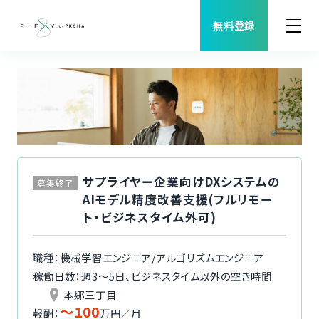
無料登録
案件検索
職種から案件を探す
FLEXYについて
サプライヤー企業向けDXシステムの
募集終了
AIモデル精度改善支援(フルリモー
よくある質問
ト・ビジネスタイム外可)
福利厚生
職種：機械学習エンジニア/アルゴリズムエンジニア
稼働日数：週3〜5日、ビジネスタイム以外の空き時間
ご利用者様の声
本郷三丁目
〜100
報酬：
万円／月