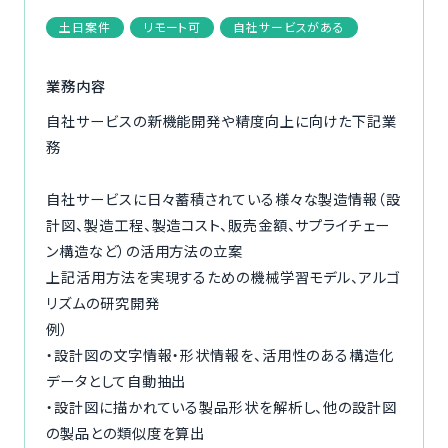
ご利用の流れ
土日案件
リモート可
自社サービスがある
コーディネーター紹介
業務内容
自社サービスの新機能開発や精度向上に向けた下記業
イベント/マガジン
務
法人の方
自社サービスに日々蓄積されている様々な製造情報（設
計図、製造工程、製造コスト、販売金額、サプライチェー
ン構造など）の活用方法の立案
上記活用方法を実現するための機械学習モデル、アルゴ
リズムの研究開発
今すぐ無料で登録
ログイン
例）
・設計図の文字情報・形状情報を、活用性のある構造化
データとして自動抽出
・設計図に描かれている製品形状を解析し、他の設計図
の製品との類似度を算出