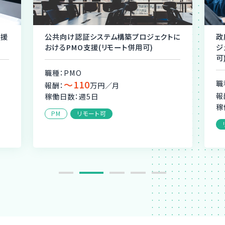
構築プロジェクトに
政府機関向け渡航認証システム構築プ
ート併用可)
ジェクトにおけるPMO支援(リモート併
可)
職種：PMO
月
〜110
報酬：
万円／月
稼働日数：週5日
リモート可