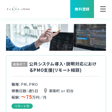
無料登録
案件検索
職種から案件を探す
FLEXYについて
公共システム導入・説明対応におけ
募集終了
るPMO支援(リモート相談)
よくある質問
職種：PM、PMO
福利厚生
稼働日数：週5日
東陽町 or 初台
〜75
報酬：
万円／月
ご利用者様の声
リモート可