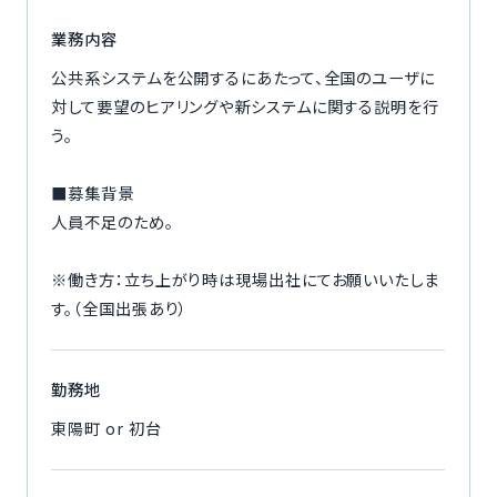
ご利用の流れ
業務内容
公共系システムを公開するにあたって、全国のユーザに
コーディネーター紹介
対して要望のヒアリングや新システムに関する説明を行
う。
イベント/マガジン
■募集背景
法人の方
人員不足のため。
※働き方：立ち上がり時は現場出社にてお願いいたしま
す。（全国出張あり）
今すぐ無料で登録
ログイン
勤務地
東陽町 or 初台