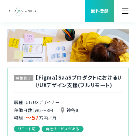
無料登録
案件検索
職種から案件を探す
FLEXYについて
【Figma】SaaSプロダクトにおけるU
募集終了
I/UXデザイン支援(フルリモート)
よくある質問
職種：UI/UXデザイナー
福利厚生
稼働日数：週2〜3日
神谷町
〜57
報酬：
万円／月
ご利用者様の声
リモート可
自社サービスがある