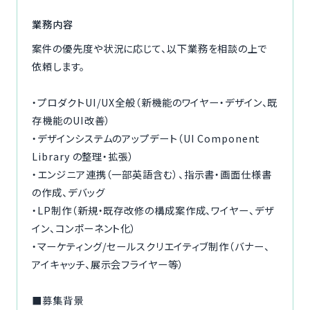
ご利用の流れ
業務内容
案件の優先度や状況に応じて、以下業務を相談の上で
コーディネーター紹介
依頼します。
イベント/マガジン
・プロダクトUI/UX全般（新機能のワイヤー・デザイン、既
存機能のUI改善）
法人の方
・デザインシステムのアップデート（UI Component
Library の整理・拡張）
・エンジニア連携（一部英語含む）、指示書・画面仕様書
の作成、デバッグ
今すぐ無料で登録
ログイン
・LP制作（新規・既存改修の構成案作成、ワイヤー、デザ
イン、コンポーネント化）
・マーケティング/セールスクリエイティブ制作（バナー、
アイキャッチ、展示会フライヤー等）
■募集背景