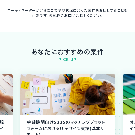
コーディネーターがさらにご希望や状況に合った案件をお探しすることも
可能です。お気軽に
お問い合わせ
ください。
あなたにおすすめの案件
PICK UP
規
金融機関向けSaaSのマッチングプラット
オ
イ
フォームにおけるUIデザイン支援(基本リ
イ
モート)