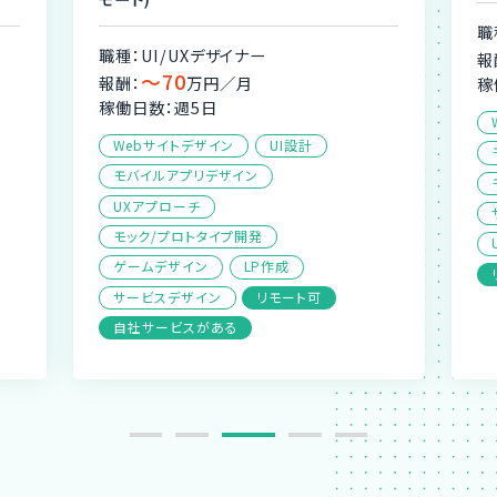
職
職種：UI/UXデザイナー
報
〜70
報酬：
万円／月
稼
稼働日数：週5日
Webサイトデザイン
UI設計
モバイルアプリデザイン
UXアプローチ
モック/プロトタイプ開発
ゲームデザイン
LP作成
サービスデザイン
リモート可
自社サービスがある