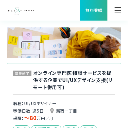
無料登録
案件検索
職種から案件を探す
FLEXYについて
オンライン専門医相談サービスを提
募集終了
供する企業でUI/UXデザイン支援(リ
よくある質問
モート併用可)
福利厚生
職種：UI/UXデザイナー
稼働日数：週5日
新宿一丁目
〜80
ご利用者様の声
報酬：
万円／月