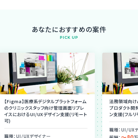
あなたにおすすめの案件
PICK UP
ーム
法務領域向けAI業務支援サービスの新規
金
レ
プロダクト開発におけるプロダクトデザイ
フ
ート
ン支援(フルリモート)
モ
職種：UI/UXデザイナー
職
〜80
報酬：
万円／月
報