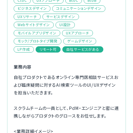
CtoC
UXアプローチ
BtoC
BtoB
ご利用の流れ
ビジネスデザイン
コミュニケーションデザイン
UXリサーチ
サービスデザイン
コーディネーター紹介
Webサイトデザイン
UI設計
モバイルアプリデザイン
UXアプローチ
イベント/マガジン
モック/プロトタイプ開発
ゲームデザイン
LP作成
リモート可
自社サービスがある
法人の方
業務内容
自社プロダクトであるオンライン専門医相談サービスお
よび臨床疑問に対するAI検索ツールのUI/UXデザイン
今すぐ無料で登録
ログイン
を担当いただきます。
スクラムチームの一員として、PdM・エンジニアと密に連
携しながらプロダクトのグロースをお任せします。
<業務詳細イメージ>