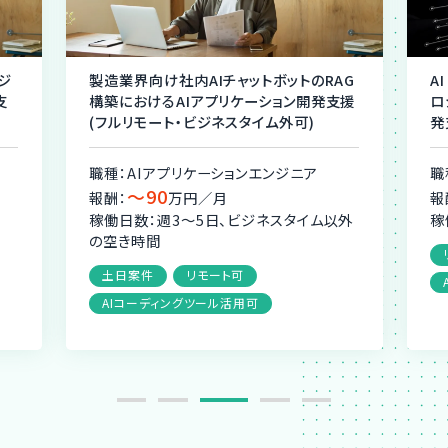
ジ
製造業界向け社内AIチャットボットのRAG
A
支
構築におけるAIアプリケーション開発支援
ロ
(フルリモート・ビジネスタイム外可)
発
職種：AIアプリケーションエンジニア
職
〜90
報酬：
万円／月
報
稼働日数：週3〜5日、ビジネスタイム以外
稼
の空き時間
土日案件
リモート可
AIコーディングツール活用可