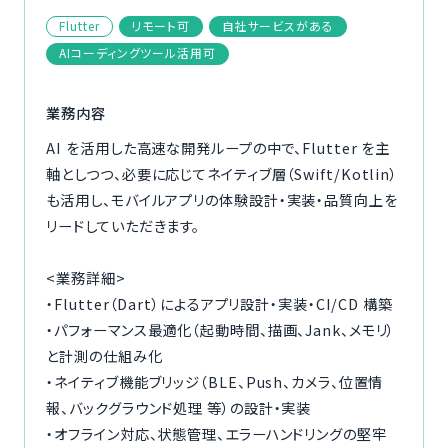
ご利用の流れ
Flutter
リモート可
自社サービスがある
AIコーディングツール活用可
コーディネーター紹介
業務内容
イベント/マガジン
AI を活用した高速な開発ループの中で、Flutter を主
軸としつつ、必要に応じてネイティブ層（Swift/Kotlin）
法人の方
も活用し、モバイルアプリの体験設計・実装・品質向上を
リードしていただきます。
<業務詳細>
今すぐ無料で登録
ログイン
・Flutter（Dart）によるアプリ設計・実装・CI/CD 構築
・パフォーマンス最適化（起動時間、描画、Jank、メモリ）
と計測の仕組み化
・ネイティブ機能ブリッジ（BLE、Push、カメラ、位置情
報、バックグラウンド処理 等）の設計・実装
・オフライン対応、状態管理、エラーハンドリングの堅牢