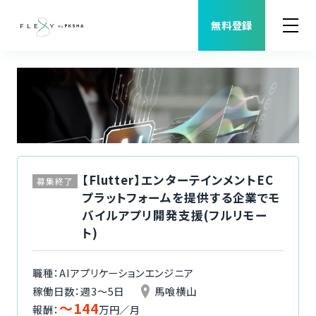
無料登録
案件検索
職種から案件を探す
FLEXYについて
【Flutter】エンターテインメントEC
募集終了
プラットフォームを提供する企業でモ
よくある質問
バイルアプリ開発支援(フルリモー
ト)
福利厚生
職種：AIアプリケーションエンジニア
ご利用者様の声
稼働日数：週3〜5日
馬喰横山
〜144
報酬：
万円／月