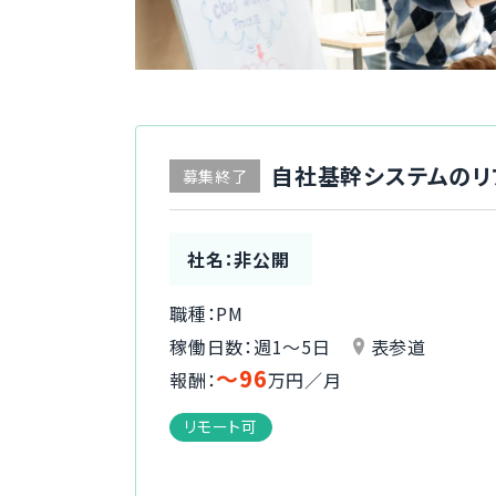
自社基幹システムのリ
募集終了
社名：非公開
職種：PM
稼働日数：週1〜5日
表参道
〜96
報酬：
万円／月
リモート可