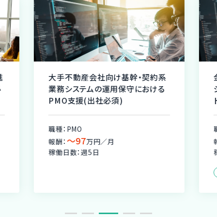
進
大手不動産会社向け基幹・契約系
必
業務システムの運用保守における
PMO支援(出社必須)
職種：PMO
〜97
報酬：
万円／月
稼働日数：週5日