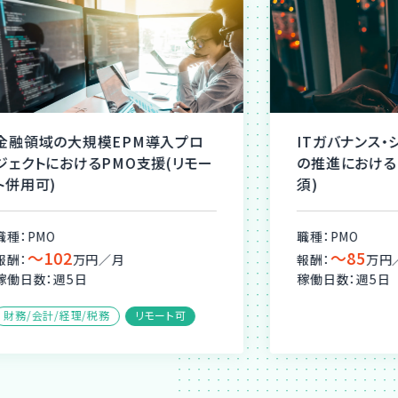
金融領域の大規模EPM導入プロ
ITガバナンス
ジェクトにおけるPMO支援(リモー
の推進における
ト併用可)
須)
職種：PMO
職種：PMO
〜102
〜85
報酬：
万円／月
報酬：
万円
稼働日数：週5日
稼働日数：週5日
財務/会計/経理/税務
リモート可