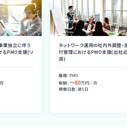
事業独立に伴う
ネットワーク運用の社内外調整・
るPMO支援(リ
行管理におけるPMO支援(出社
須)
職種：PMO
〜80
月
報酬：
万円／月
稼働日数：週5日