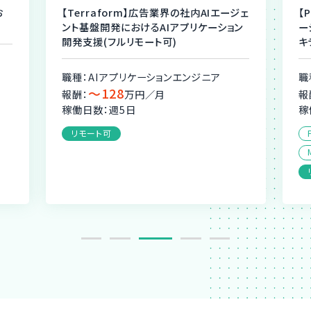
お
【Terraform】広告業界の社内AIエージェ
【
ント基盤開発におけるAIアプリケーション
ー
開発支援(フルリモート可)
キ
職種：AIアプリケーションエンジニア
職
〜128
報酬：
万円／月
報
稼働日数：週5日
稼
リモート可