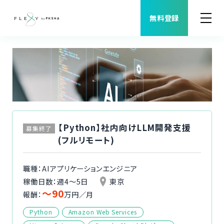
無料登録
案件検索
職種から案件を探す
FLEXYについて
【Python】社内向けLLM開発支援
募集終了
(フルリモート)
よくある質問
職種：AIアプリケーションエンジニア
福利厚生
稼働日数：週4〜5日
東京
〜90
報酬：
万円／月
ご利用者様の声
Python
Amazon Web Services