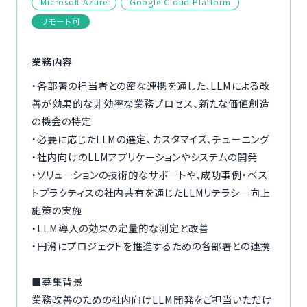
Microsoft Azure
Google Cloud Platform
ご利用の流れ
リモート可
コーディネーター紹介
業務内容
・各部署の担当者との密な連携を通した、LLMによる改
イベント/マガジン
善が効果的な非効率な業務プロセス、新たな価値創造
の機会の特定
法人の方
・必要に応じたLLMの選定、カスタマイズ、チューニング
・社内向けのLLMアプリケーションやシステムの開発
・ソリューションの技術的なサポートや、成功事例・ベス
トプラクティスの社内共有を通じたLLMリテラシー向上
今すぐ無料で登録
ログイン
施策の実施
・LLM導入の効果の定量的な測定と改善
・円滑にプロジェクトを推進するための各部署との連携
■募集背景
業務改善のための社内向けLLM開発をご担当いただけ