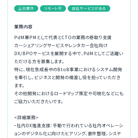
ご利用の流れ
土日案件
リモート可
自社サービスがある
コーディネーター紹介
業務内容
PdM兼PMとして代表とCTOの業務の巻取り支援
イベント/マガジン
カーシェアリングサービスやレンタカー会社向け
DX/BPOサービスを展開する中で、PdMとしてご活躍い
法人の方
ただける方を募集します。
特に、現在急成長中のBtoB事業におけるシステム開発
を牽引し、ビジネスと開発の橋渡し役を担っていただき
ます。
その他開発におけるロードマップ策定や可視化などにも
今すぐ無料で登録
ログイン
ご協力いただきたいです。
<詳細業務>
・社内DX推進支援：手動で行われている社内オペレーシ
ョンのデジタル化に向けたヒアリング、要件整理、システ