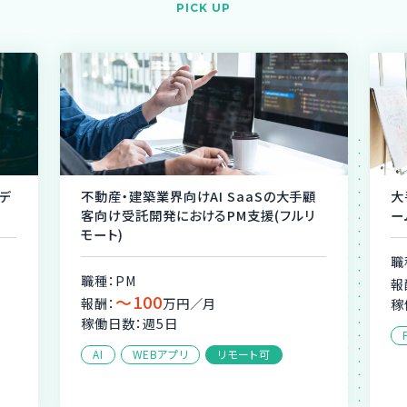
PICK UP
術デ
不動産・建築業界向けAI SaaSの大手顧
大
客向け受託開発におけるPM支援(フルリ
ー
モート)
職
職種：PM
報
〜100
報酬：
万円／月
稼
稼働日数：週5日
AI
WEBアプリ
リモート可