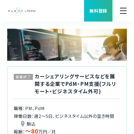
無料登録
案件検索
職種から案件を探す
FLEXYについて
カーシェアリングサービスなどを展
募集終了
開する企業でPdM・PM支援(フルリ
よくある質問
モート・ビジネスタイム外可)
福利厚生
職種：PM、PdM
稼働日数：週2〜5日、ビジネスタイム以外の空き時間
ご利用者様の声
駒込
〜80
報酬：
万円／月