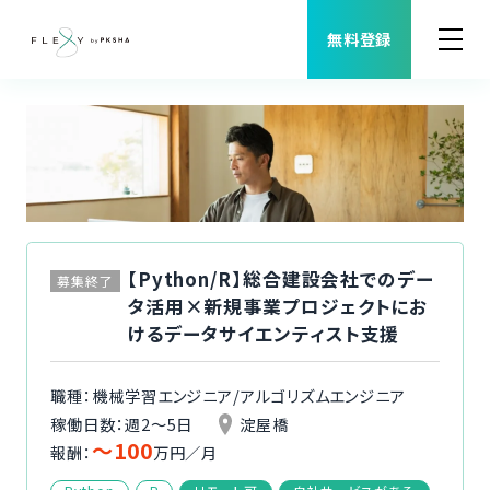
無料登録
案件検索
職種から案件を探す
FLEXYについて
【Python/R】総合建設会社でのデー
募集終了
タ活用×新規事業プロジェクトにお
よくある質問
けるデータサイエンティスト支援
福利厚生
職種：機械学習エンジニア/アルゴリズムエンジニア
稼働日数：週2〜5日
淀屋橋
〜100
ご利用者様の声
報酬：
万円／月