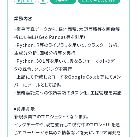
Python
R
リモート可
自社サービスがある
ご利用の流れ
業務内容
コーディネーター紹介
・衛星写真データから、緑地面積、水辺面積等を画像解
析にて抽出（Geo Pandas等を利用）
イベント/マガジン
・Python、R等のライブラリを用いて、クラスター分析、
主成分分析、回帰分析等を実行
法人の方
・Python、SQL等を用いて、異なるフォーマットのデー
タの統合、クレンジングを実行
・上記にて作成したコードをGoogle Colab等にてメン
バ―にツールとして提供
・業務委託先への依頼事項のタスク化、工程管理を実施
今すぐ無料で登録
ログイン
◾️募集背景
新規事業でのプロジェクトとなります。
ビッグデータや、現在並行して検討中のフロントUIを通
じてユーザーから集めた情報などを元に、エリア開発を