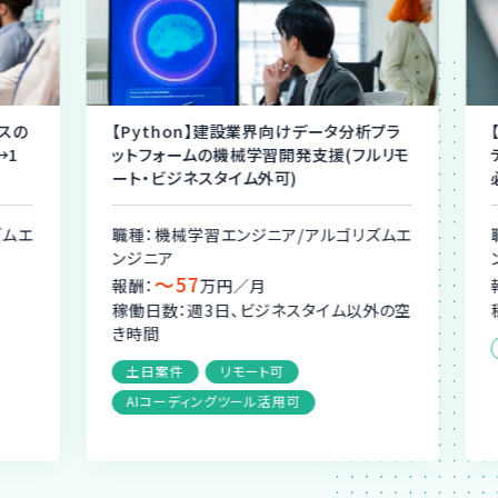
スの
【Python】建設業界向けデータ分析プラ
【
1
ットフォームの機械学習開発支援(フルリモ
テ
ート・ビジネスタイム外可)
必
ムエ
職種：機械学習エンジニア/アルゴリズムエ
職
ンジニア
ン
〜57
報酬：
万円／月
報
稼働日数：週3日、ビジネスタイム以外の空
稼
き時間
土日案件
リモート可
AIコーディングツール活用可