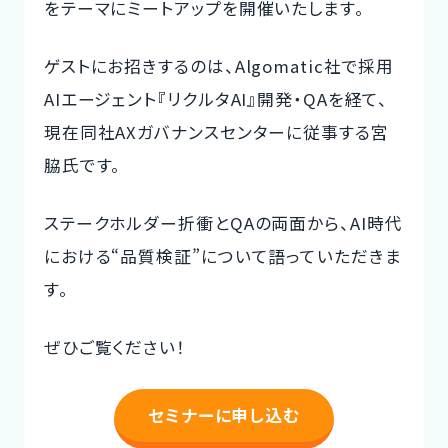
をテーマにミートアップを開催いたします。
CTOイベント
ゲストにお招きするのは、Algomatic社で採用
CTO Event
AIエージェント『リクルタAI』開発・QAを経て、
CTOインタビュー
現在同社AXガバナンスセンターに従事する宮
CTO Interview
脇氏です。
開発手法と体制
ステークホルダー折衝とQAの両面から、AI時代
Development method
における“品質検証”について語っていただきま
フリーランス副業ノウハウ
す。
Freelance Know-How
ぜひご覧ください！
利用企業事例
Examples of companies
セミナーに申し込む
デザイナー