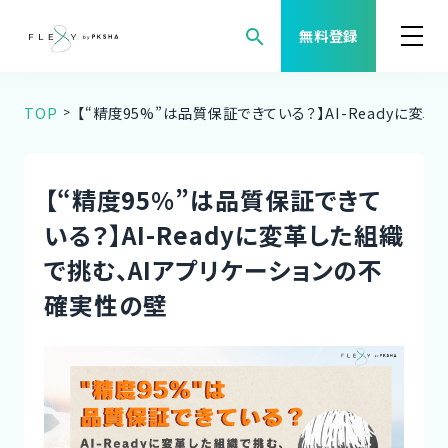
search
無料登録
TOP
【“精度95%”は品質保証できている？】AI-Readyに変
案件検索
職種から案件を探す
【“精度95%”は品質保証できて
いる？】AI-Readyに変革した組織
FLEXYについて
で挑む、AIアプリケーションの不
よくある質問
確実性の壁
福利厚生
ご利用者様の声