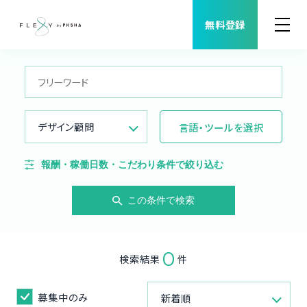
無料登録
案件検索
職種から案件を探す
デザイン顧問
言語・ツールを選択
FLEXYについて
報酬・稼働日数・こだわり条件で絞り込む
よくある質問
この条件で検索
福利厚生
0
検索結果
件
ご利用者様の声
募集中のみ
新着順