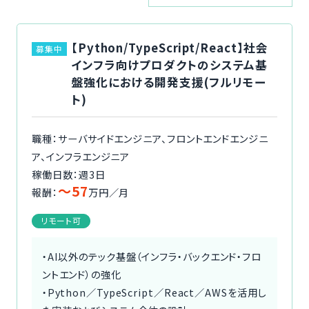
ご利用の流れ
【Python/TypeScript/React】社会
募集中
コーディネーター紹介
インフラ向けプロダクトのシステム基
盤強化における開発支援(フルリモー
イベント/マガジン
ト)
法人の方
職種：サーバサイドエンジニア、フロントエンドエンジニ
ア、インフラエンジニア
稼働日数：週3日
〜57
報酬：
万円／月
今すぐ無料で登録
ログイン
リモート可
・AI以外のテック基盤（インフラ・バックエンド・フロ
ントエンド）の強化
・Python／TypeScript／React／AWSを活用し