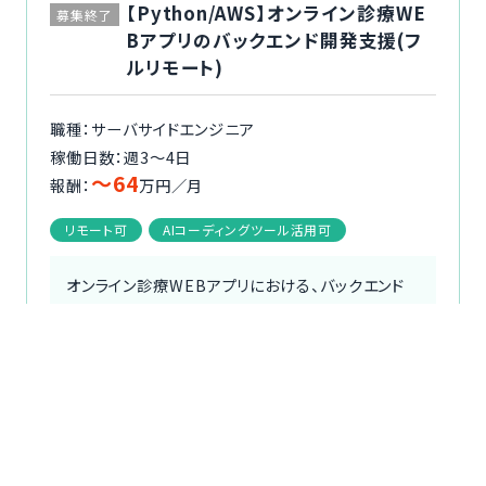
【Python/AWS】オンライン診療WE
募集終了
Bアプリのバックエンド開発支援(フ
ルリモート)
職種：サーバサイドエンジニア
稼働日数：週3〜4日
〜64
報酬：
万円／月
リモート可
AIコーディングツール活用可
オンライン診療WEBアプリにおける、バックエンド
開発およびインフラ移行を中心にお任せします。
医療領域のプロダクトのため、一定レベルのセキュ
リティ（認証基盤等）や、サービス停止・エラーを考
慮した堅牢な設...
続きを読む
職種
詳細を見る