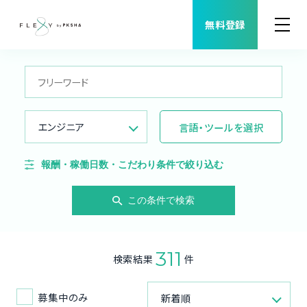
無料登録
案件検索
職種から案件を探す
エンジニア
言語・ツールを選択
FLEXYについて
報酬・稼働日数・こだわり条件で絞り込む
よくある質問
この条件で検索
福利厚生
311
検索結果
件
ご利用者様の声
募集中のみ
新着順