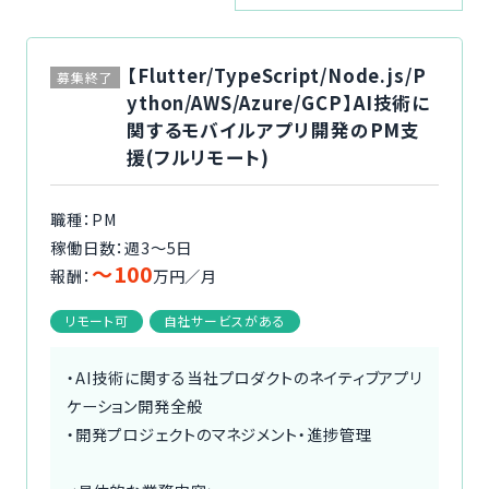
ご利用の流れ
【Flutter/TypeScript/Node.js/P
募集終了
コーディネーター紹介
ython/AWS/Azure/GCP】AI技術に
関するモバイルアプリ開発のPM支
イベント/マガジン
援(フルリモート)
法人の方
職種：PM
稼働日数：週3〜5日
〜100
報酬：
万円／月
リモート可
自社サービスがある
今すぐ無料で登録
ログイン
・AI技術に関する当社プロダクトのネイティブアプリ
ケーション開発全般
・開発プロジェクトのマネジメント・進捗管理