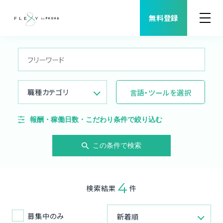
無料登録
案件検索
職種から案件を探す
職種カテゴリ
言語・ツールを選択
FLEXYについて
報酬・稼働日数・こだわり条件で絞り込む
よくある質問
この条件で検索
福利厚生
4
検索結果
件
ご利用者様の声
募集中のみ
新着順