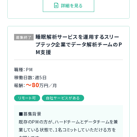
詳細を見る
睡眠解析サービスを運用するスリー
募集終了
プテック企業でデータ解析チームのP
M支援
職種：PM
稼働日数：週5日
〜80
報酬：
万円／月
リモート可
自社サービスがある
■募集背景
既存のPMの方が、ハードチームとデータチームを兼
業している状態で、1名コミットしていただける方を