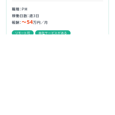
職種：PM
稼働日数：週3日
〜54
報酬：
万円／月
リモート可
自社サービスがある
募集背景：
2011年からサービスを提供している情報キュレー
ションサービス以外にも、多岐にわたるメディアを展
開しています。
職種
複数ある開発チームから現職のPMポジションの方
が4月末に退職されるということで後任...
続きを読
選択する
む
詳細を見る