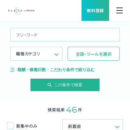
無料登録
案件検索
職種から案件を探す
職種カテゴリ
言語・ツールを選択
FLEXYについて
報酬・稼働日数・こだわり条件で絞り込む
よくある質問
この条件で検索
福利厚生
46
検索結果
件
ご利用者様の声
募集中のみ
新着順