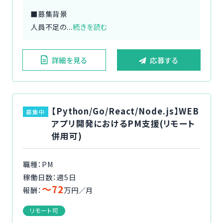
■募集背景
人員不足の...
続きを読む
詳細を見る
応募する
【Python/Go/React/Node.js】WEB
募集中
アプリ開発におけるPM支援(リモート
併用可)
職種：PM
稼働日数：週5日
〜72
報酬：
万円／月
リモート可