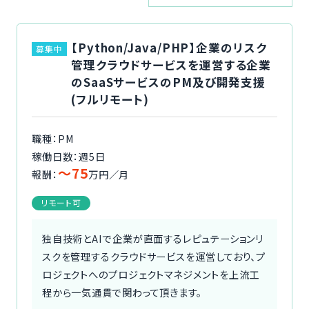
ご利用の流れ
【Python/Java/PHP】企業のリスク
募集中
コーディネーター紹介
管理クラウドサービスを運営する企業
のSaaSサービスのPM及び開発支援
イベント/マガジン
(フルリモート)
法人の方
職種：PM
稼働日数：週5日
〜75
報酬：
万円／月
リモート可
今すぐ無料で登録
ログイン
独自技術とAIで企業が直面するレピュテーションリ
スクを管理するクラウドサービスを運営しており、プ
ロジェクトへのプロジェクトマネジメントを上流工
程から一気通貫で関わって頂きます。