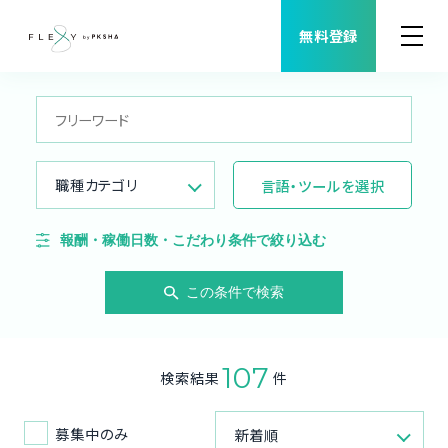
無料登録
案件検索
職種から案件を探す
職種カテゴリ
言語・ツールを選択
FLEXYについて
報酬・稼働日数・こだわり条件で絞り込む
よくある質問
この条件で検索
福利厚生
107
検索結果
件
ご利用者様の声
募集中のみ
新着順