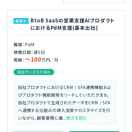
ご利用の流れ
BtoB SaaSの営業支援AIプロダクト
募集中
コーディネーター紹介
におけるPdM支援(基本出社)
イベント/マガジン
職種：PdM
稼働日数：週5日
法人の方
〜100
報酬：
万円／月
自社サービスがある
自社プロダクトにおけるCRM / SFA連携機能およ
今すぐ無料で登録
ログイン
びプロダクト機能開発をリードしていただきます。
自社プロダクトで生成されたデータをCRM / SFA
へ連携する仕組みの導入支援やカスタマイズを行
いながら、顧客業務に最...
続きを読む