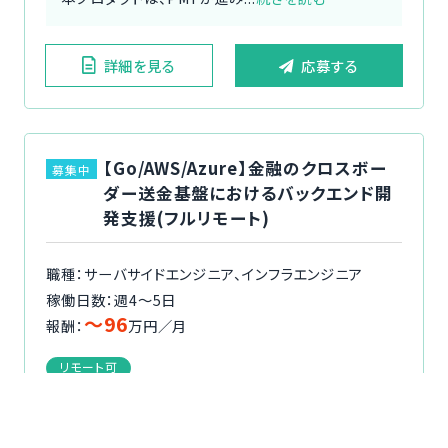
詳細を見る
応募する
【Go/AWS/Azure】金融のクロスボー
募集中
ダー送金基盤におけるバックエンド開
発支援(フルリモート)
職種：サーバサイドエンジニア、インフラエンジニア
稼働日数：週4〜5日
〜96
報酬：
万円／月
リモート可
本ポジションでは、バックエンド開発やインフラ設
計・構築など、多岐にわたる領域を横断してプロダ