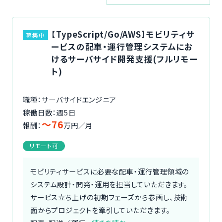
ご利用の流れ
【TypeScript/Go/AWS】モビリティサ
募集中
コーディネーター紹介
ービスの配車・運行管理システムにお
けるサーバサイド開発支援(フルリモー
イベント/マガジン
ト)
法人の方
職種：サーバサイドエンジニア
稼働日数：週5日
〜76
報酬：
万円／月
リモート可
今すぐ無料で登録
ログイン
モビリティサービスに必要な配車・運行管理領域の
システム設計・開発・運用を担当していただきます。
サービス立ち上げの初期フェーズから参画し、技術
面からプロジェクトを牽引していただきます。