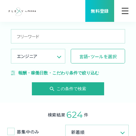
無料登録
案件検索
職種から案件を探す
エンジニア
言語・ツールを選択
FLEXYについて
報酬・稼働日数・こだわり条件で絞り込む
よくある質問
この条件で検索
福利厚生
624
検索結果
件
ご利用者様の声
募集中のみ
新着順