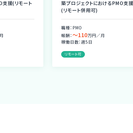
O支援(リモート
築プロジェクトにおけるPMO支
(リモート併用可)
職種：PMO
〜110
月
報酬：
万円／月
稼働日数：週5日
リモート可