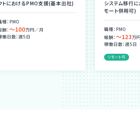
クトにおけるPMO支援(基本出社)
システム移行に
モート併用可)
職種：PMO
〜100
職種：PMO
報酬：
万円／月
〜123
稼働日数：週5日
報酬：
万
稼働日数：週5日
リモート可