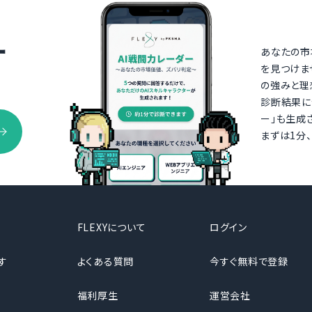
ー
あなたの市
を見つけま
の強みと理
診断結果に
ー」も生成
まずは1分
FLEXYについて
ログイン
す
よくある質問
今すぐ無料で登録
福利厚生
運営会社