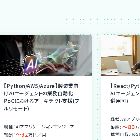
【Python/AWS/Azure】製造業向
【React/Pyt
けAIエージェントの業務自動化
AIエージェント
PoCにおけるアーキテクト支援(フ
併用可)
ルリモート)
職種：AIアプリケ
〜80
職種：AIアプリケーションエンジニア
報酬：
万円
〜32
稼働日数：週5日
報酬：
万円／月