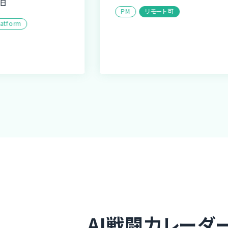
PM
リモート可
form
AI戦闘力レーダ