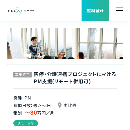
無料登録
案件検索
職種から案件を探す
FLEXYについて
医療・介護連携プロジェクトにおける
募集終了
PM支援(リモート併用可)
よくある質問
職種：PM
福利厚生
稼働日数：週2〜5日
恵比寿
〜80
報酬：
万円／月
ご利用者様の声
リモート可