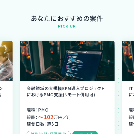
あなたにおすすめの案件
PICK UP
シ
金融領域の大規模EPM導入プロジェクト
I
出
におけるPMO支援(リモート併用可)
に
職種：PMO
職
〜102
報酬：
万円／月
報
稼働日数：週5日
稼
財務/会計/経理/税務
リモート可