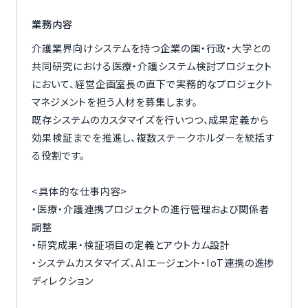
ご利用の流れ
業務内容
介護業界向けシステムを持つ企業の国・行政・大学との
コーディネーター紹介
共同研究における医療・介護システム検討プロジェクト
において、経営企画室長の直下で実務的なプロジェクト
イベント/マガジン
マネジメントを担う人材を募集します。
既存システムのカスタマイズを行いつつ、成果定義から
法人の方
効果検証までを推進し、複数ステークホルダーを統括す
る役割です。
<具体的な仕事内容>
今すぐ無料で登録
ログイン
・医療・介護連携プロジェクトの進行管理および関係者
調整
・研究成果・検証項目の定義とアウトカム設計
・システムカスタマイズ、AIエージェント・IoT連携の進捗
ディレクション