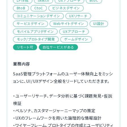
LP作成
Sketch
UXアプローチ
BtoC
ご利用の流れ
BtoB
CtoC
ビジネスデザイン
コミュニケーションデザイン
UXリサーチ
コーディネーター紹介
サービスデザイン
Webサイトデザイン
UI設計
モバイルアプリデザイン
UXアプローチ
イベント/マガジン
モック/プロトタイプ開発
ゲームデザイン
リモート可
自社サービスがある
法人の方
業務内容
SaaS管理プラットフォームのユーザー体験向上をミッシ
ョンに、UI/UXデザイン全般をリードしていただきます。
今すぐ無料で登録
ログイン
・ユーザーリサーチ、データ分析に基づく課題発見・仮説
検証
・ペルソナ、カスタマージャーニーマップの策定
・UXのフレームワークを用いた論理的な情報設計
・ワイヤーフレーム、プロトタイプの作成とユーザビリティ