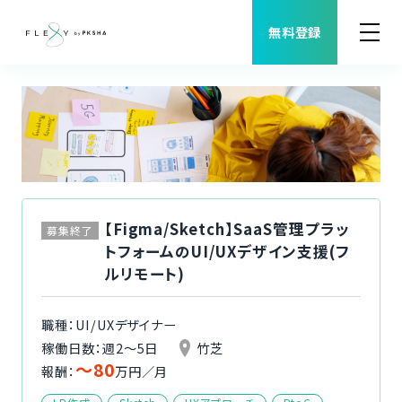
無料登録
案件検索
職種から案件を探す
FLEXYについて
【Figma/Sketch】SaaS管理プラッ
募集終了
トフォームのUI/UXデザイン支援(フ
よくある質問
ルリモート)
福利厚生
職種：UI/UXデザイナー
稼働日数：週2〜5日
竹芝
〜80
ご利用者様の声
報酬：
万円／月