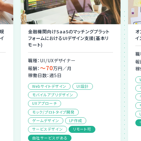
規
金融機関向けSaaSのマッチングプラット
オ
イ
フォームにおけるUIデザイン支援(基本リ
イ
モート)
職
職種：UI/UXデザイナー
報
〜70
報酬：
万円／月
稼
稼働日数：週5日
Webサイトデザイン
UI設計
モバイルアプリデザイン
UXアプローチ
モック/プロトタイプ開発
ゲームデザイン
LP作成
サービスデザイン
リモート可
自社サービスがある