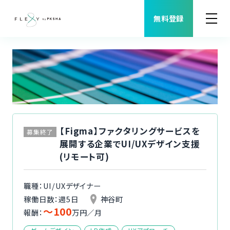
無料登録
案件検索
職種から案件を探す
FLEXYについて
【Figma】ファクタリングサービスを
募集終了
展開する企業でUI/UXデザイン支援
よくある質問
(リモート可)
福利厚生
職種：UI/UXデザイナー
稼働日数：週5日
神谷町
〜100
ご利用者様の声
報酬：
万円／月