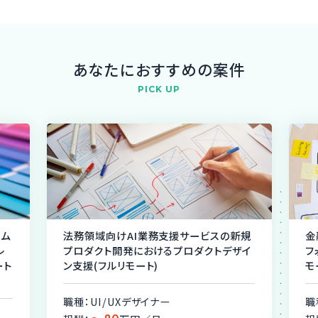
あなたにおすすめの案件
PICK UP
ーム
法務領域向けAI業務支援サービスの新規
金
レ
プロダクト開発におけるプロダクトデザイ
フ
ート
ン支援(フルリモート)
モ
職種：UI/UXデザイナー
職
〜80