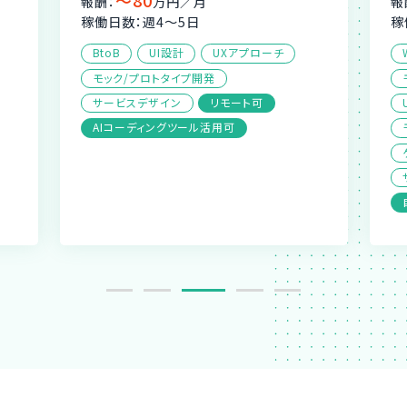
報酬：
万円／月
報
稼働日数：週4〜5日
稼
BtoB
UI設計
UXアプローチ
モック/プロトタイプ開発
サービスデザイン
リモート可
AIコーディングツール活用可