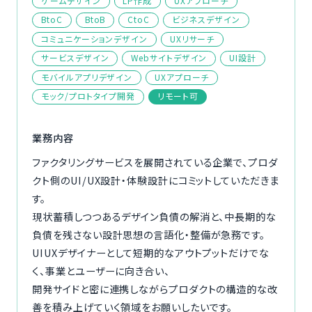
ゲームデザイン
LP作成
UXアプローチ
ご利用の流れ
BtoC
BtoB
CtoC
ビジネスデザイン
コミュニケーションデザイン
UXリサーチ
コーディネーター紹介
サービスデザイン
Webサイトデザイン
UI設計
モバイルアプリデザイン
UXアプローチ
イベント/マガジン
モック/プロトタイプ開発
リモート可
法人の方
業務内容
ファクタリングサービスを展開されている企業で、プロダ
クト側のUI/UX設計・体験設計にコミットしていただきま
す。
今すぐ無料で登録
ログイン
現状蓄積しつつあるデザイン負債の解消と、中長期的な
負債を残さない設計思想の言語化・整備が急務です。
UIUXデザイナーとして短期的なアウトプットだけでな
く、事業とユーザーに向き合い、
開発サイドと密に連携しながらプロダクトの構造的な改
善を積み上げていく領域をお願いしたいです。