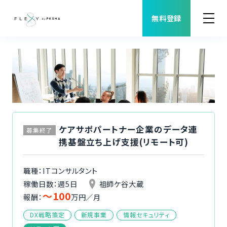
無料登録
案件検索
職種から案件を探す
FLEXYについて
ケアサポパートナー企業のデータ連
募集終了
携基盤立ち上げ支援(リモート可)
よくある質問
職種：ITコンサルタント
福利厚生
稼働日数：週5日
祖師ケ谷大蔵
〜100
報酬：
万円／月
ご利用者様の声
DX戦略策定
新規事業
情報セキュリティ