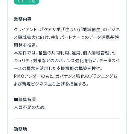
リモート可
ご利用の流れ
業務内容
コーディネーター紹介
クライアントは「ケアサポ」「住まい」「地域創生」のビジネ
ス領域拡大に向け、共創パートナーとのデータ連携基盤
イベント/マガジン
開発を推進。
本案件では、基盤の共同利用、運用、個人情報管理、セ
法人の方
キュリティ対策などのガバナンス強化を行い、データスペ
ースの概念を活用した支援機能の構築を検討。
PMOアンダーのもと、ガバナンス強化のプランニングお
よび新規ビジネス立ち上げを担当する。
今すぐ無料で登録
ログイン
■募集背景
人員不足のため。
勤務地