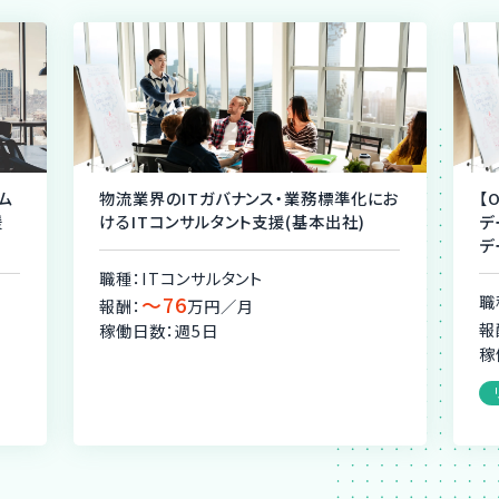
ム
物流業界のITガバナンス・業務標準化にお
【
援
けるITコンサルタント支援(基本出社)
デ
デ
職種：ITコンサルタント
〜76
職
報酬：
万円／月
報
稼働日数：週5日
稼