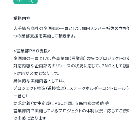
リモート可
ご利用の流れ
業務内容
コーディネーター紹介
大手総合商社の企画部の一員として、部内メンバー補佐の立ち
つの業務支援を実施して頂きます。
イベント/マガジン
<営業部PMO支援>
法人の方
企画部の一員として、各事業部（営業部）の持つプロジェクトの
対応内容や企画部内のリソースの状況に応じて、PMOとして複
ト対応が必要となります。
具体的な実施内容としては、
今すぐ無料で登録
ログ
プロジェクト推進（進捗管理）、ステークホルダーコントロール（
ー含む）
要求定義（要件定義）、PoC計画、市民開発の援助 等
営業部内で実施しているプロジェクトの体制状況に応じてご依
は多岐に渡ります。