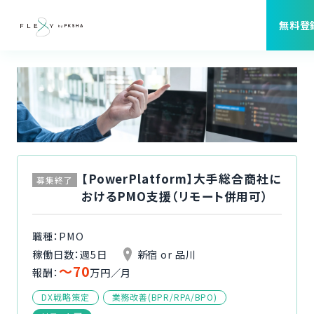
無料登
案件検索
職種から案件を探す
FLEXYについて
【PowerPlatform】大手総合商社に
募集終了
おけるPMO支援（リモート併用可）
よくある質問
職種：PMO
福利厚生
稼働日数：週5日
新宿 or 品川
〜70
報酬：
万円／月
ご利用者様の声
DX戦略策定
業務改善(BPR/RPA/BPO)