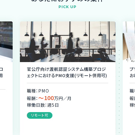
PICK UP
ロ
官公庁向け渡航認証システム構築プロジ
プ
用
ェクトにおけるPMO支援(リモート併用可)
お
職種：PMO
職
〜100
報酬：
万円／月
報
稼働日数：週5日
稼
リモート可