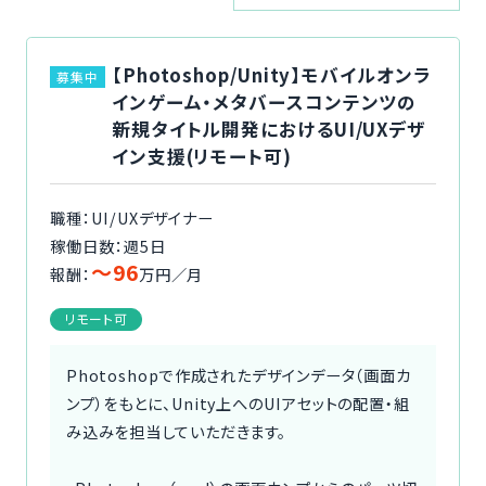
ご利用の流れ
【Photoshop/Unity】モバイルオンラ
募集中
コーディネーター紹介
インゲーム・メタバースコンテンツの
新規タイトル開発におけるUI/UXデザ
イベント/マガジン
イン支援(リモート可)
法人の方
職種：UI/UXデザイナー
稼働日数：週5日
〜96
報酬：
万円／月
リモート可
今すぐ無料で登録
ログイン
Photoshopで作成されたデザインデータ（画面カ
ンプ）をもとに、Unity上へのUIアセットの配置・組
み込みを担当していただきます。