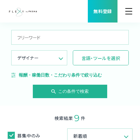
無料登録
案件検索
職種から案件を探す
デザイナー
言語・ツールを選択
FLEXYについて
報酬・稼働日数・こだわり条件で絞り込む
よくある質問
この条件で検索
福利厚生
9
検索結果
件
ご利用者様の声
募集中のみ
新着順