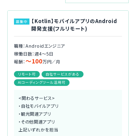
ご利用の流れ
【Kotlin】モバイルアプリのAndroid
募集中
コーディネーター紹介
開発支援(フルリモート)
イベント/マガジン
職種：Androidエンジニア
稼働日数：週4〜5日
法人の方
〜100
報酬：
万円／月
リモート可
自社サービスがある
AIコーディングツール活用可
今すぐ無料で登録
ログイン
<関わるサービス>
・自社モバイルアプリ
・観光関連アプリ
・その他関連アプリ
上記いずれかを担当