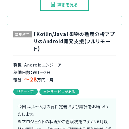
詳細を見る
【Kotlin/Java】果物の熟度分析アプ
募集終了
リのAndroid開発支援(フルリモー
ト)
職種：Androidエンジニア
稼働日数：週1〜2日
〜28
報酬：
万円／月
リモート可
自社サービスがある
今回は、4〜5月の要件定義および設計をお願いい
たします。
※プロジェクトの状況やご経験次第ですが、6月以
降の実装フェーズの対応もご相談する可能性がござ