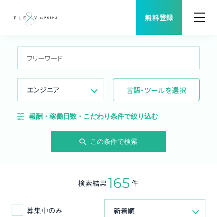
無料登録
案件検索
職種から案件を探す
エンジニア
言語・ツールを選択
FLEXYについて
報酬・稼働日数・こだわり条件で絞り込む
よくある質問
この条件で検索
福利厚生
165
検索結果
件
ご利用者様の声
募集中のみ
新着順