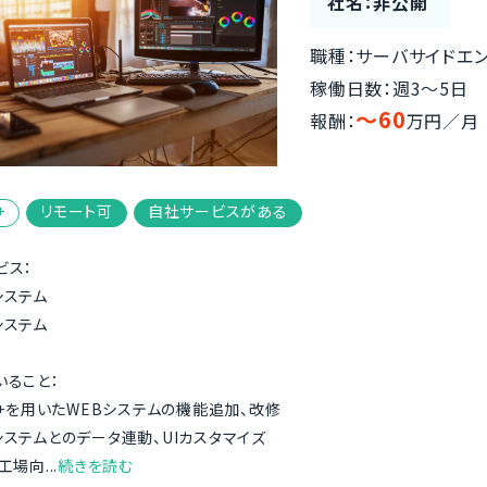
社名：非公開
職種：サーバサイドエ
稼働日数：週3〜5日
〜60
報酬：
万円／月
+
リモート可
自社サービスがある
ビス：
システム
システム
いること：
++を用いたWEBシステムの機能追加、改修
システムとのデータ連動、UIカスタマイズ
場向...
続きを読む