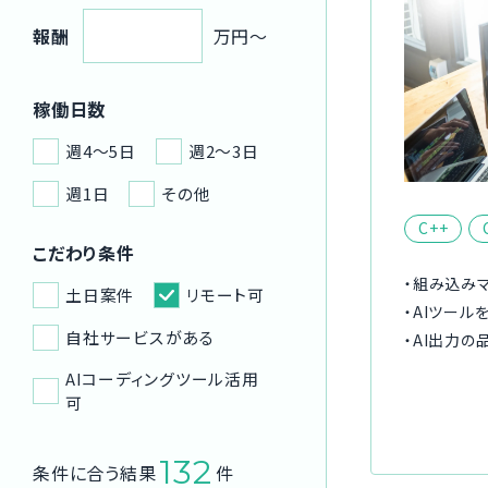
報酬
万円〜
稼働日数
週4〜5日
週2〜3日
週1日
その他
C++
こだわり条件
・組み込み
土日案件
リモート可
・AIツー
自社サービスがある
・AI出力の
AIコーディングツール活用
可
132
条件に合う結果
件