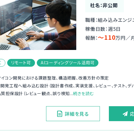
社名：非公開
職種：組み込みエンジ
稼働日数：週5日
〜110
報酬：
万円／
C
リモート可
AIコーディングツール活用可
マイコン開発における課題整理、構造把握、改善方針の策定
ルを開発工程へ組み込む設計（設計書作成、実装支援、レビュー、テスト、デ
品質担保設計（レビュー観点、誤り検知...
続きを読む
詳細を見る