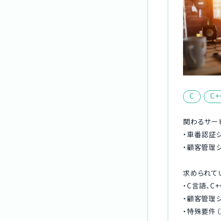
C
C+
関わるサー
・車番認証
・顧客管理
求められて
・C言語、C
・顧客管理
・特殊要件（工