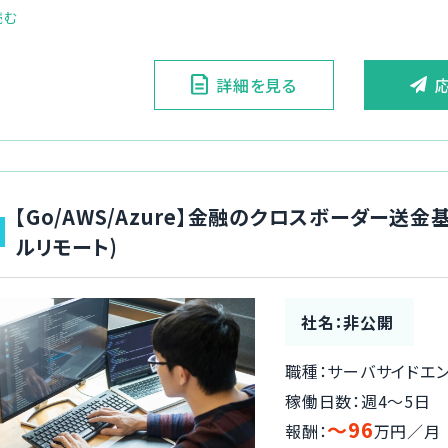
読む
詳細を見る
【Go/AWS/Azure】金融のクロスボーダー送
ルリモート)
社名：非公開
職種：サーバサイドエ
稼働日数：週4〜5日
〜96
報酬：
万円／月