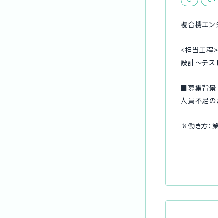
複合機エン
<担当工程>
設計～テス
■募集背景
人員不足の
※働き方：