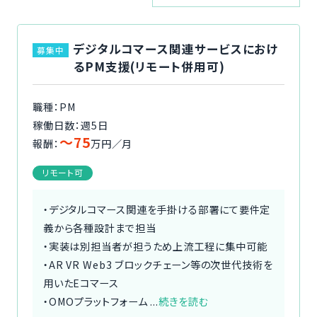
ご利用の流れ
デジタルコマース関連サービスにおけ
募集中
コーディネーター紹介
るPM支援(リモート併用可)
イベント/マガジン
職種：PM
稼働日数：週5日
法人の方
〜75
報酬：
万円／月
リモート可
・デジタルコマース関連を手掛ける部署にて要件定
今すぐ無料で登録
ログイン
義から各種設計まで担当
・実装は別担当者が担うため上流工程に集中可能
・AR VR Web3 ブロックチェーン等の次世代技術を
用いたEコマース
・OMOプラットフォーム ...
続きを読む