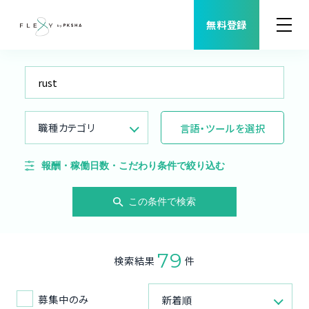
無料登録
案件検索
職種から案件を探す
職種カテゴリ
言語・ツールを選択
FLEXYについて
報酬・稼働日数・こだわり条件で絞り込む
よくある質問
この条件で検索
福利厚生
79
検索結果
件
ご利用者様の声
募集中のみ
新着順