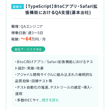
【TypeScript】BtoCアプリ・Safari拡
募集中
張機能におけるQA支援(基本出社)
職種：QAエンジニア
稼働日数：週3〜5日
〜64
報酬：
万円／月
自社サービスがある
・BtoC向けアプリ／Safari拡張機能におけるテス
ト設計・実施・改善
・アジャイル開発サイクルに組み込まれた継続的な
品質担保・回帰テスト等
・テスト自動化の推進、テストツールの選定・導入・
運用
・多数のECサイ...
続きを読む