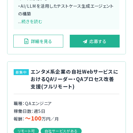
・AI/LLMを活用したテストケース生成エージェント
の構築
...
続きを読む
詳細を見る
応募する
エンタメ系企業の自社Webサービスに
募集中
おけるQAリーダー・QAプロセス改善
支援(フルリモート)
職種：QAエンジニア
稼働日数：週5日
〜100
報酬：
万円／月
リモート可
自社サービスがある