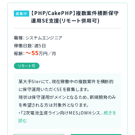
【PHP/CakePHP】複数案件横断保守
募集中
運用SE支援(リモート併用可)
職種：システムエンジニア
稼働日数：週5日
〜55
報酬：
万円／月
リモート可
某大手SIerにて、現在稼働中の複数案件を横断的
に保守運用いただくSEを募集します。
現状は保守運用がメインとなるため、新規開発のみ
を希望される方は対象外となります。
・『2次電池生産ライン向けMES』DWHシス...
続きを
読む