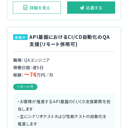
詳細を見る
応募する
API基盤におけるCI/CD自動化のQA
募集中
支援(リモート併用可)
職種：QAエンジニア
稼働日数：週5日
〜76
報酬：
万円／月
リモート可
・お客様が推進するAPI基盤のCI/CD支援業務を担
当します
・主にシナリオテストおよび性能テストの自動化を
推進します