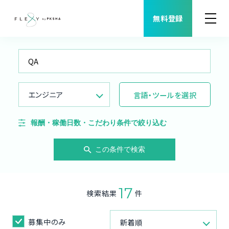
無料登録
案件検索
職種から案件を探す
エンジニア
言語・ツールを選択
FLEXYについて
報酬・稼働日数・こだわり条件で絞り込む
よくある質問
この条件で検索
福利厚生
17
検索結果
件
ご利用者様の声
募集中のみ
新着順