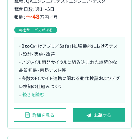
職種：QAエンジニア、テストエンジニア・テスター
稼働日数：週1〜5日
〜48
報酬：
万円／月
自社サービスがある
・BtoC向けアプリ／Safari拡張機能におけるテス
ト設計・実施・改善
・アジャイル開発サイクルに組み込まれた継続的な
品質担保・回帰テスト等
・多数のECサイト連携に関わる動作検証およびデグ
レ検知の仕組みづくり
...
続きを読む
詳細を見る
応募する