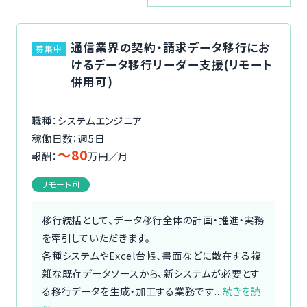
ご利用の流れ
通信業界の契約・請求データ移行にお
募集中
コーディネーター紹介
けるデータ移行リーダー支援(リモート
併用可)
イベント/マガジン
職種：システムエンジニア
法人の方
稼働日数：週5日
〜80
報酬：
万円／月
リモート可
今すぐ無料で登録
ログイン
移行統括として、データ移行全体の計画・推進・実務
を牽引していただきます。
各種システムやExcel台帳、書面などに散在する複
雑な既存データソースから、新システムが必要とす
る移行データを生成・加工する業務です...
続きを読