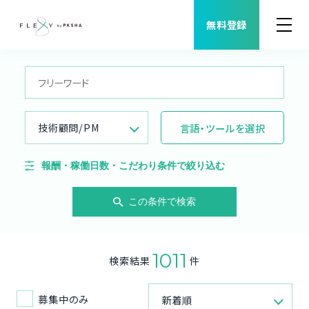
無料登録
案件検索
職種から案件を探す
技術顧問/PM
言語・ツールを選択
FLEXYについて
報酬・稼働日数・こだわり条件で絞り込む
よくある質問
この条件で検索
福利厚生
1011
検索結果
件
ご利用者様の声
募集中のみ
新着順