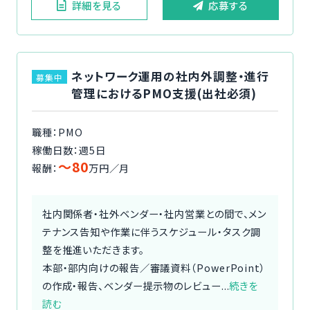
詳細を見る
応募する
ネットワーク運用の社内外調整・進行
募集中
管理におけるPMO支援(出社必須)
職種：PMO
稼働日数：週5日
〜80
報酬：
万円／月
社内関係者・社外ベンダー・社内営業との間で、メン
テナンス告知や作業に伴うスケジュール・タスク調
整を推進いただきます。
本部・部内向けの報告／審議資料（PowerPoint）
の作成・報告、ベンダー提示物のレビュー...
続きを
読む