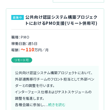
ご利用の流れ
公共向け認証システム構築プロジェク
募集中
コーディネーター紹介
トにおけるPMO支援(リモート併用可)
イベント/マガジン
職種：PMO
稼働日数：週5日
法人の方
〜110
報酬：
万円／月
リモート可
公共向け認証システム構築プロジェクトにおいて、
今すぐ無料で登録
ログイン
外部連携移行チームのフロント担当として外部ベン
ダーとの調整を行います。
インターフェース仕様およびテストスケジュールの
調整を推進します。
各種会議に参加し、...
続きを読む