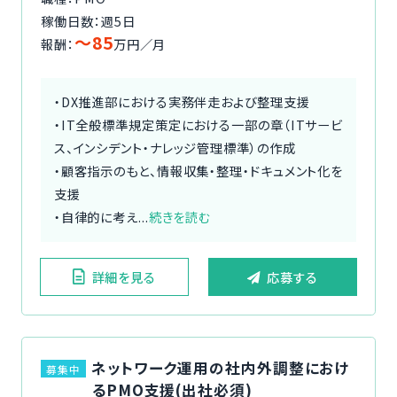
稼働日数：週5日
〜85
報酬：
万円／月
・DX推進部における実務伴走および整理支援
・IT全般標準規定策定における一部の章（ITサービ
ス、インシデント・ナレッジ管理標準）の作成
・顧客指示のもと、情報収集・整理・ドキュメント化を
支援
・自律的に考え...
続きを読む
詳細を見る
応募する
ネットワーク運用の社内外調整におけ
募集中
るPMO支援(出社必須)