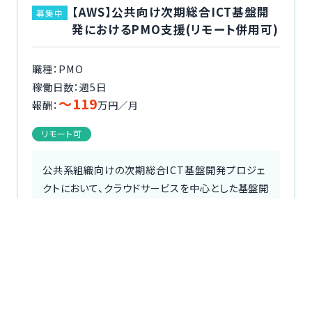
【AWS】公共向け次期総合ICT基盤開
募集中
発におけるPMO支援(リモート併用可)
職種：PMO
稼働日数：週5日
〜119
報酬：
万円／月
リモート可
公共系組織向けの次期総合ICT基盤開発プロジェ
クトにおいて、クラウドサービスを中心とした基盤開
発の推進を支援します。試験工程に向けた全体推進
および統制業務を担当します。試験計画の策定、試
験推進、進捗・品...
続きを読む
詳細を見る
応募する
職種