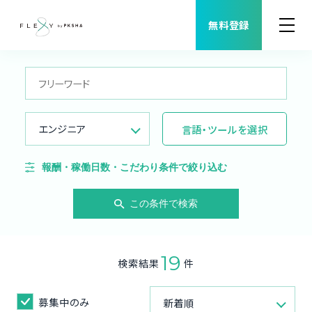
無料登録
案件検索
職種から案件を探す
エンジニア
言語・ツールを選択
FLEXYについて
報酬・稼働日数・こだわり条件で絞り込む
よくある質問
この条件で検索
福利厚生
19
検索結果
件
ご利用者様の声
募集中のみ
新着順