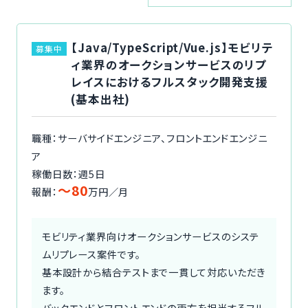
ご利用の流れ
【Java/TypeScript/Vue.js】モビリテ
募集中
コーディネーター紹介
ィ業界のオークションサービスのリプ
レイスにおけるフルスタック開発支援
イベント/マガジン
(基本出社)
法人の方
職種：サーバサイドエンジニア、フロントエンドエンジニ
ア
稼働日数：週5日
〜80
報酬：
万円／月
今すぐ無料で登録
ログイン
モビリティ業界向けオークションサービスのシステ
ムリプレース案件です。
基本設計から結合テストまで一貫して対応いただき
ます。
バックエンドとフロントエンドの両方を担当するフル