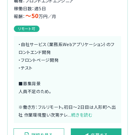
職種：フロントエンドエンジニア
稼働日数：週5日
〜50
報酬：
万円／月
リモート可
・自社サービス（業務系Webアプリケーション）のフ
ロントエンド開発
・フロントページ開発
・テスト
■募集背景
人員不足のため。
※働き方：フルリモート。初日～2日目は人形町へ出
社 作業環境整い次第テレ...
続きを読む
詳細を見る
応募する