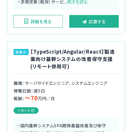
・求荷求車（既存）サービ...
続きを読む
詳細を見る
応募する
【TypeScript/Angular/React】製造
募集中
業向け基幹システムの改善保守支援
(リモート併用可)
職種：サーバサイドエンジニア、システムエンジニア
稼働日数：週5日
〜70
報酬：
万円／月
リモート可
・国内基幹システムSPA開発基盤改善及び保守