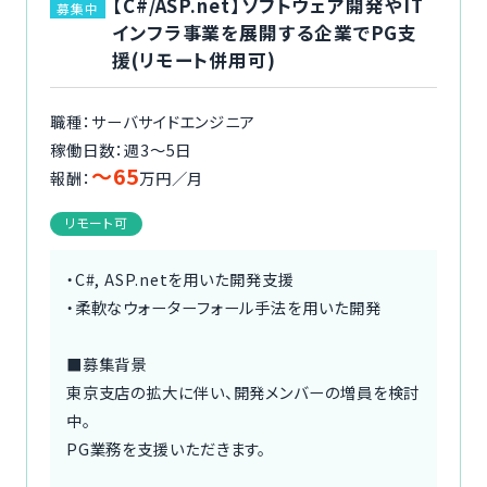
【C#/ASP.net】ソフトウェア開発やIT
募集中
インフラ事業を展開する企業でPG支
援(リモート併用可)
職種：サーバサイドエンジニア
稼働日数：週3〜5日
〜65
報酬：
万円／月
リモート可
・C#, ASP.netを用いた開発支援
・柔軟なウォーターフォール手法を用いた開発
■募集背景
東京支店の拡大に伴い、開発メンバーの増員を検討
中。
PG業務を支援いただきます。