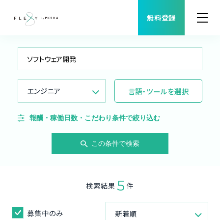
無料登録
案件検索
職種から案件を探す
エンジニア
言語・ツールを選択
FLEXYについて
報酬・稼働日数・こだわり条件で絞り込む
よくある質問
この条件で検索
福利厚生
5
検索結果
件
ご利用者様の声
募集中のみ
新着順