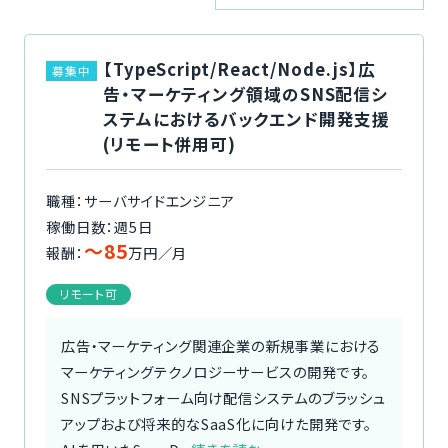
ご利用の流れ
【TypeScript/React/Node.js】広
募集中
コーディネーター紹介
告・マーケティング領域のSNS配信シ
ステムにおけるバックエンド開発支援
イベント/マガジン
(リモート併用可)
法人の方
職種：サーバサイドエンジニア
稼働日数：週5日
〜85
報酬：
万円／月
リモート可
今すぐ無料で登録
ログイン
広告・マーケティング関連企業の新規事業における
マーケティングテクノロジーサービスの開発です。
SNSプラットフォーム向け配信システムのブラッシュ
アップおよび将来的なSaaS化に向けた開発です。