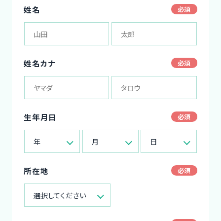
姓名
姓名カナ
生年月日
年
月
日
所在地
選択してください