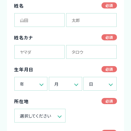
姓名
姓名カナ
生年月日
年
月
日
所在地
選択してください